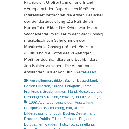
Frankreich, Großbritannien und Irland
»Europa mit den Augen eines Meißners
Interessiert betrachten die ersten Besucher
der Sonderausstellung „Zu Fuß durch
Europa“ die Bilder. Die Schau wurde am
Wochenende im Museum der Stadt Coswig
musikalisch von Schülerinnen der
Musikschule Coswig eröffnet. Bis zum
4.Juni sind die Fotos des 26-jährigen
Meißner Buchhändlers und Buchbinders
Jan Balster zu sehen. Die Aufnahmen
entstanden, als er von Juni
Weiterlesen …
Kategorien
Ausstellungen
,
Bilder
,
Bücher
,
Deutschland
,
Edition Eurasien
,
Europa
,
Fotografie
,
Fotos
,
Frankreich
,
Großbritannien
,
Irland
,
Reisefotografie
,
Schlagworte
Reportagen & Reisen
,
Schweiz
,
update
,
Vorträge
1998
,
Abenteuer
,
aussteigen
,
Ausstellung
,
Backpacker
,
Backpacking
,
Bild
,
Bilder
,
Bilderausstellung
,
Buch
,
Bücher
,
Deutschland
,
Dresden
,
Dublin
,
Edition Eurasien
,
England
,
Europa
,
Fernwandern
,
Foto
,
Fotoausstellung
,