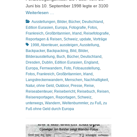
Juni bis 10. September 1998 legte er 3100
Weiterlesen …
Kategorien
Ausstellungen
,
Bilder
,
Bücher
,
Deutschland
,
Edition Eurasien
,
Europa
,
Fotografie
,
Fotos
,
Frankreich
,
Großbritannien
,
Irland
,
Reisefotografie
,
Schlagworte
Reportagen & Reisen
,
Schweiz
,
update
,
Vorträge
1998
,
Abenteuer
,
aussteigen
,
Ausstellung
,
Backpacker
,
Backpacking
,
Bild
,
Bilder
,
Bilderausstellung
,
Buch
,
Bücher
,
Deutschland
,
Dresden
,
Dublin
,
Edition Eurasien
,
England
,
Europa
,
Fernwandern
,
Foto
,
Fotoausstellung
,
Fotos
,
Frankreich
,
Großbritannien
,
Irland
,
Langstreckenwandern
,
Menschen
,
Nachhaltigkeit
,
Natur
,
ohne Geld
,
Outdoor
,
Presse
,
Reise
,
Reiseabenteuer
,
Reisebericht
,
Reisebuch
,
Reisen
,
Reisereportagen
,
Reportagen
,
Schweiz
,
unterwegs
,
Wandern
,
Weltenbummler
,
zu Fuß
,
zu
Fuß ohne Geld durch Europa