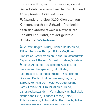
Fotoausstellung in der Karrasburg einlud.
Seine Erlebnisse zwischen dem 26.Juni und
10.September 1998 auf einer
Fußwanderung über 3100 Kilometer von
Konstanz durch die Schweiz, Frankreich,
nach der Überfahrt Calais-Dover durch
England und Irland, hat der gelernte
Buchbinder
Weiterlesen …
Kategorien
Ausstellungen
,
Bilder
,
Bücher
,
Deutschland
,
Edition Eurasien
,
Europa
,
Fotografie
,
Fotos
,
Frankreich
,
Großbritannien
,
Irland
,
Reisefotografie
,
Schlagworte
Reportagen & Reisen
,
Schweiz
,
update
,
Vorträge
1998
,
Abenteuer
,
aussteigen
,
Ausstellung
,
Backpacker
,
Backpacking
,
Bild
,
Bilder
,
Bilderausstellung
,
Buch
,
Bücher
,
Deutschland
,
Dresden
,
Dublin
,
Edition Eurasien
,
England
,
Europa
,
Fernwandern
,
Foto
,
Fotoausstellung
,
Fotos
,
Frankreich
,
Großbritannien
,
Irland
,
Langstreckenwandern
,
Menschen
,
Nachhaltigkeit
,
Natur
,
ohne Geld
,
Outdoor
,
Presse
,
Reise
,
Reiseabenteuer
,
Reisebericht
,
Reisebuch
,
Reisen
,