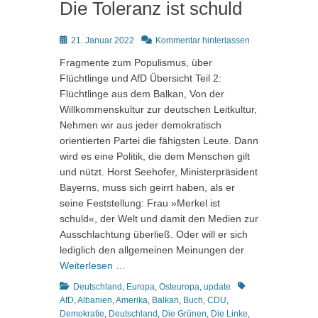
Die Toleranz ist schuld
Posted
21. Januar 2022
Kommentar hinterlassen
on
Fragmente zum Populismus, über
Flüchtlinge und AfD Übersicht Teil 2:
Flüchtlinge aus dem Balkan, Von der
Willkommenskultur zur deutschen Leitkultur,
Nehmen wir aus jeder demokratisch
orientierten Partei die fähigsten Leute. Dann
wird es eine Politik, die dem Menschen gilt
und nützt. Horst Seehofer, Ministerpräsident
Bayerns, muss sich geirrt haben, als er
seine Feststellung: Frau »Merkel ist
schuld«, der Welt und damit den Medien zur
Ausschlachtung überließ. Oder will er sich
lediglich den allgemeinen Meinungen der
Weiterlesen …
Kategorien
Schlagworte
Deutschland
,
Europa
,
Osteuropa
,
update
AfD
,
Albanien
,
Amerika
,
Balkan
,
Buch
,
CDU
,
Demokratie
,
Deutschland
,
Die Grünen
,
Die Linke
,