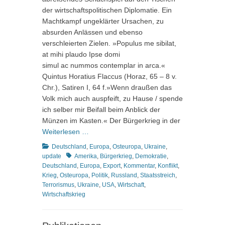
der wirtschaftspolitischen Diplomatie. Ein
Machtkampf ungeklärter Ursachen, zu
absurden Anlässen und ebenso
verschleierten Zielen. »Populus me sibilat,
at mihi plaudo Ipse domi
simul ac nummos contemplar in arca.«
Quintus Horatius Flaccus (Horaz, 65 – 8 v.
Chr.), Satiren I, 64 f.»Wenn draußen das
Volk mich auch auspfeift, zu Hause / spende
ich selber mir Beifall beim Anblick der
Münzen im Kasten.« Der Bürgerkrieg in der
Weiterlesen …
Kategorien
Deutschland
,
Europa
,
Osteuropa
,
Ukraine
,
Schlagworte
update
Amerika
,
Bürgerkrieg
,
Demokratie
,
Deutschland
,
Europa
,
Export
,
Kommentar
,
Konflikt
,
Krieg
,
Osteuropa
,
Politik
,
Russland
,
Staatsstreich
,
Terrorismus
,
Ukraine
,
USA
,
Wirtschaft
,
Wirtschaftskrieg