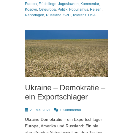
Europa
,
Flüchtlinge
,
Jugoslawien
,
Kommentar
,
Kosovo
,
Osteuropa
,
Politik
,
Populismus
,
Reisen
,
Reportagen
,
Russland
,
SPD
,
Toleranz
,
USA
Ukraine – Demokratie –
ein Exportschlager
Posted
21. Mai 2021
1 Kommentar
on
Ukraine Demokratie – ein Exportschlager
Europa, Amerika und Russland: Ein nie
abreißendes Schachspiel auf den Tischen