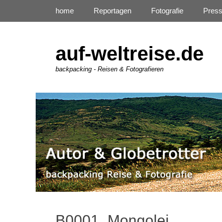
Primäres Menü
Zum
home
Reportagen
Fotografie
Pres
Inhalt
springen
auf-weltreise.de
backpacking - Reisen & Fotografieren
B0001_Mongolei