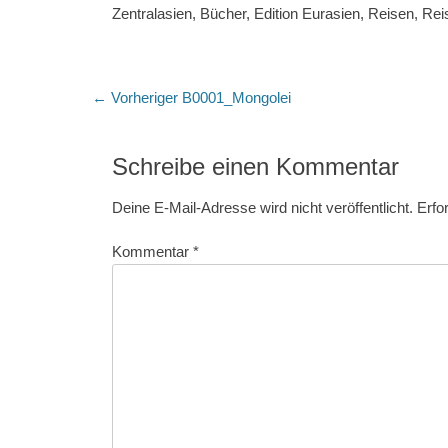
Zentralasien, Bücher, Edition Eurasien, Reisen, Re
Beitragsnavigation
Vorheriger
← Vorheriger
B0001_Mongolei
Beitrag:
Schreibe einen Kommentar
Deine E-Mail-Adresse wird nicht veröffentlicht.
Erfo
Kommentar
*