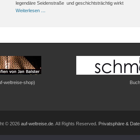
legendäre Seidenstraße und geschichtsträchtig wirkt
Weiterlesen …
auf-weltreise-shop)
Buch
ght © 2026
auf-weltreise.de
. All Rights Reserved.
Privatsphäre & Dat
Gridalicious von
Catch Themes