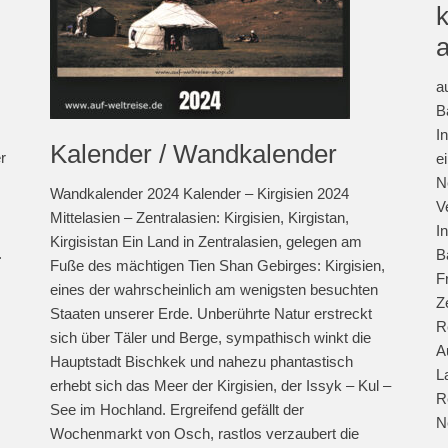
a
B
I
Kalender / Wandkalender
r
e
N
Wandkalender 2024 Kalender – Kirgisien 2024
V
Mittelasien – Zentralasien: Kirgisien, Kirgistan,
I
Kirgisistan Ein Land in Zentralasien, gelegen am
.
B
Fuße des mächtigen Tien Shan Gebirges: Kirgisien,
F
eines der wahrscheinlich am wenigsten besuchten
Z
Staaten unserer Erde. Unberührte Natur erstreckt
R
sich über Täler und Berge, sympathisch winkt die
A
Hauptstadt Bischkek und nahezu phantastisch
L
erhebt sich das Meer der Kirgisien, der Issyk – Kul –
R
See im Hochland. Ergreifend gefällt der
N
Wochenmarkt von Osch, rastlos verzaubert die