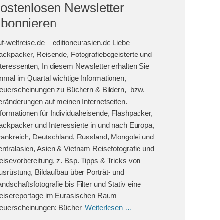
kostenlosen Newsletter
abonnieren
uf-weltreise.de – editioneurasien.de Liebe
ackpacker, Reisende, Fotografiebegeisterte und
nteressenten, In diesem Newsletter erhalten Sie
inmal im Quartal wichtige Informationen,
euerscheinungen zu Büchern & Bildern, bzw.
eränderungen auf meinen Internetseiten.
nformationen für Individualreisende, Flashpacker,
ackpacker und Interessierte in und nach Europa,
rankreich, Deutschland, Russland, Mongolei und
entralasien, Asien & Vietnam Reisefotografie und
eisevorbereitung, z. Bsp. Tipps & Tricks von
usrüstung, Bildaufbau über Porträt- und
andschaftsfotografie bis Filter und Stativ eine
eisereportage im Eurasischen Raum
euerscheinungen: Bücher,
Weiterlesen …