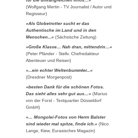
für die umfangreichen Infos…«
(Wolfgang Mertin - TV Journalist / Autor und
Regisseur)
»Als Globetrotter sucht er das
Authentische im Land und in den
Menschen...«
(Sächsische Zeitung)
»Große Klasse… Nah dran, mittendrin…«
(Peter Pfänder - Stellv. Chefredakteur
Abenteuer und Reisen)
»...ein echter Weltenbummler...«
(Dresdner Morgenpost)
»besten Dank für die schönen Fotos.
Das sieht alles sehr gut aus…«
(Marius
von der Forst - Textquartier Düsseldorf
GmbH)
»… Mongolei-Fotos von Herrn Balster
sind wieder mal spitze, finde ich.«
(Nico
Lange, Kiew, Eurasisches Magazin)