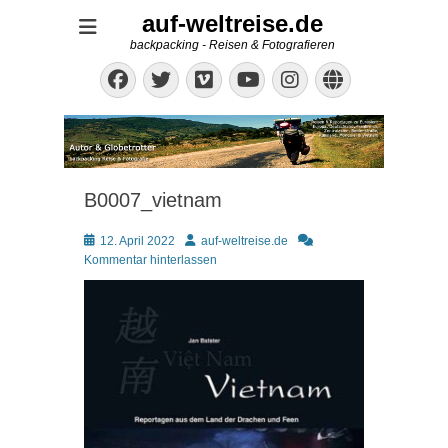
auf-weltreise.de
backpacking - Reisen & Fotografieren
Facebook
Twitter
Vimeo
Instagram
Website
YouTube
B0007_vietnam
Posted
Autor
12. April 2022
auf-weltreise.de
on
Kommentar hinterlassen