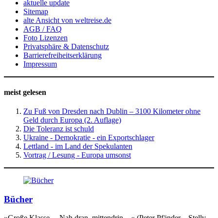
aktuelle update
Sitemap
alte Ansicht von weltreise.de
AGB / FAQ
Foto Lizenzen
Privatsphäre & Datenschutz
Barrierefreiheitserklärung
Impressum
meist gelesen
Zu Fuß von Dresden nach Dublin – 3100 Kilometer ohne
Geld durch Europa (2. Auflage)
Die Toleranz ist schuld
Ukraine - Demokratie - ein Exportschlager
Lettland - im Land der Spekulanten
Vortrag / Lesung - Europa umsonst
Bücher
»Große Klasse… Nah dran, mittendrin…« (Peter Pfänder – Stellv.