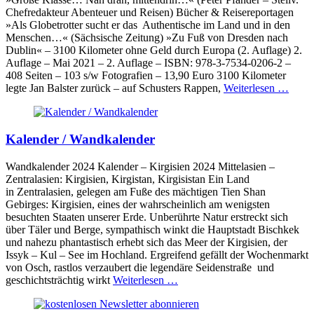
Chefredakteur Abenteuer und Reisen) Bücher & Reisereportagen
»Als Globetrotter sucht er das Authentische im Land und in den
Menschen…« (Sächsische Zeitung) »Zu Fuß von Dresden nach
Dublin« – 3100 Kilometer ohne Geld durch Europa (2. Auflage) 2.
Auflage – Mai 2021 – 2. Auflage – ISBN: 978-3-7534-0206-2 –
408 Seiten – 103 s/w Fotografien – 13,90 Euro 3100 Kilometer
legte Jan Balster zurück – auf Schusters Rappen,
Weiterlesen …
Kalender / Wandkalender
Wandkalender 2024 Kalender – Kirgisien 2024 Mittelasien –
Zentralasien: Kirgisien, Kirgistan, Kirgisistan Ein Land
in Zentralasien, gelegen am Fuße des mächtigen Tien Shan
Gebirges: Kirgisien, eines der wahrscheinlich am wenigsten
besuchten Staaten unserer Erde. Unberührte Natur erstreckt sich
über Täler und Berge, sympathisch winkt die Hauptstadt Bischkek
und nahezu phantastisch erhebt sich das Meer der Kirgisien, der
Issyk – Kul – See im Hochland. Ergreifend gefällt der Wochenmarkt
von Osch, rastlos verzaubert die legendäre Seidenstraße und
geschichtsträchtig wirkt
Weiterlesen …