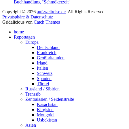
Buchhandlung "Schmökerzeit"
Copyright © 2026
auf-weltreise.de
. All Rights Reserved.
Privatsphäre & Datenschutz
Gridalicious von
Catch Themes
Nach
home
oben
Reportagen
scrollen
Europa
Deutschland
Frankreich
Großbritannien
Irland
Italien
Schweiz
Spanien
Türkei
Russland / Sibirien
Transsib
Zentralasien / Seidenstraße
Kasachstan
Kirgisien
Mongolei
Usbekistan
Asien