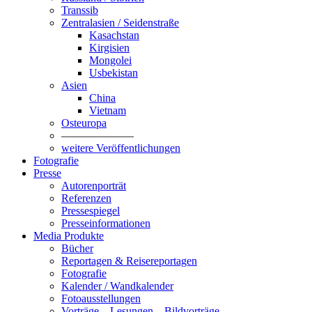
Transsib
Zentralasien / Seidenstraße
Kasachstan
Kirgisien
Mongolei
Usbekistan
Asien
China
Vietnam
Osteuropa
——————–
weitere Veröffentlichungen
Fotografie
Presse
Autorenporträt
Referenzen
Pressespiegel
Presseinformationen
Media Produkte
Bücher
Reportagen & Reisereportagen
Fotografie
Kalender / Wandkalender
Fotoausstellungen
Vorträge – Lesungen – Bildvorträge