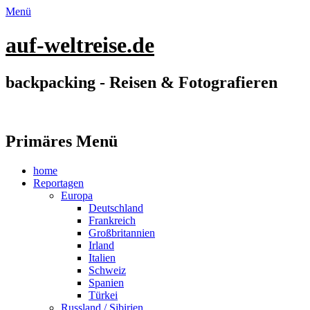
Menü
auf-weltreise.de
backpacking - Reisen & Fotografieren
Facebook
Twitter
Vimeo
YouTube
Instagram
Website
Primäres Menü
Zum
home
Inhalt
Reportagen
springen
Europa
Deutschland
Frankreich
Großbritannien
Irland
Italien
Schweiz
Spanien
Türkei
Russland / Sibirien