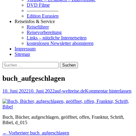
DVD Filme
——————–
Edition Eurasien
Reiseinfos & Service
Reiseführer
Reisevorbereitung
Links – nützliche Internetseiten
kostenlosen Newsletter abonnieren
Impressum
Sitemap
Suchen
Suchen
nach:
buch_aufgeschlagen
Posted
Autor
10. Juni 2022
10. Juni 2022
auf-weltreise.de
Kommentar hinterlassen
on
Buch, Bücher, aufgeschlagen, geöffnet, offen, Franktur, Schrift,
Bibel, d_015
Beitragsnavigation
Vorheriger
← Vorheriger
buch_aufgeschlagen