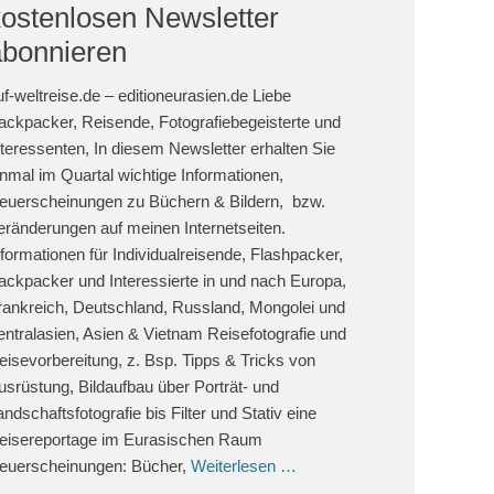
kostenlosen Newsletter
abonnieren
uf-weltreise.de – editioneurasien.de Liebe
ackpacker, Reisende, Fotografiebegeisterte und
nteressenten, In diesem Newsletter erhalten Sie
inmal im Quartal wichtige Informationen,
euerscheinungen zu Büchern & Bildern, bzw.
eränderungen auf meinen Internetseiten.
nformationen für Individualreisende, Flashpacker,
ackpacker und Interessierte in und nach Europa,
rankreich, Deutschland, Russland, Mongolei und
entralasien, Asien & Vietnam Reisefotografie und
eisevorbereitung, z. Bsp. Tipps & Tricks von
usrüstung, Bildaufbau über Porträt- und
andschaftsfotografie bis Filter und Stativ eine
eisereportage im Eurasischen Raum
euerscheinungen: Bücher,
Weiterlesen …