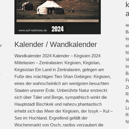
a
B
I
Kalender / Wandkalender
r
e
N
Wandkalender 2024 Kalender – Kirgisien 2024
V
Mittelasien – Zentralasien: Kirgisien, Kirgistan,
I
Kirgisistan Ein Land in Zentralasien, gelegen am
.
B
Fuße des mächtigen Tien Shan Gebirges: Kirgisien,
F
eines der wahrscheinlich am wenigsten besuchten
Z
Staaten unserer Erde. Unberührte Natur erstreckt
R
sich über Täler und Berge, sympathisch winkt die
A
Hauptstadt Bischkek und nahezu phantastisch
L
erhebt sich das Meer der Kirgisien, der Issyk – Kul –
R
See im Hochland. Ergreifend gefällt der
N
Wochenmarkt von Osch, rastlos verzaubert die