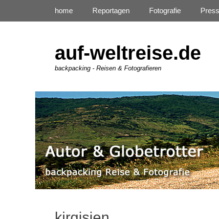
Primäres Menü
Zum
home
Reportagen
Fotografie
Pres
Inhalt
springen
auf-weltreise.de
backpacking - Reisen & Fotografieren
kirgisien