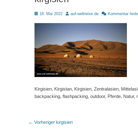
Posted
Autor
18. Mai 2022
auf-weltreise.de
Kommentar hinte
on
Kirgisien, Kirgistan, Kirgisien, Zentralasien, Mittel
backpacking, flashpacking, outdoor, Pferde, Natur, 
Beitragsnavigation
Vorheriger
← Vorheriger
kirgisien
Beitrag: