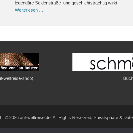
legendäre Seidenstraße und geschichtsträchtig wirkt
Weiterlesen …
auf-weltreise-shop)
Buch
ght © 2026
auf-weltreise.de
. All Rights Reserved.
Privatsphäre & Dat
Gridalicious von
Catch Themes