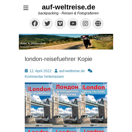
auf-weltreise.de
backpacking - Reisen & Fotografieren
Facebook
Twitter
Vimeo
Instagram
Website
YouTube
london-reisefuehrer Kopie
Posted
Autor
12. April 2022
auf-weltreise.de
on
Kommentar hinterlassen