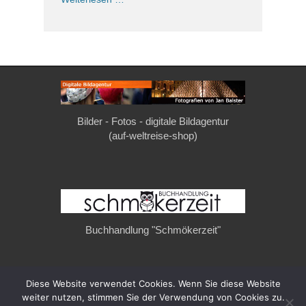
Bilder - Fotos - digitale Bildagentur
(auf-weltreise-shop)
Buchhandlung "Schmökerzeit"
Diese Website verwendet Cookies. Wenn Sie diese Website
Copyright © 2026
auf-weltreise.de
. All Rights Reserved.
weiter nutzen, stimmen Sie der Verwendung von Cookies zu.
Privatsphäre & Datenschutz