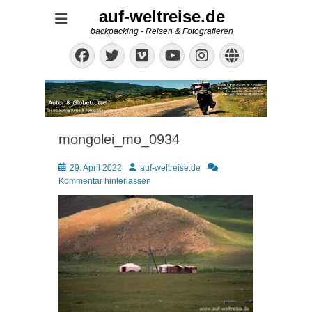
auf-weltreise.de
backpacking - Reisen & Fotografieren
Facebook
Twitter
Vimeo
Instagram
Website
YouTube
mongolei_mo_0934
Posted
Autor
29. April 2022
auf-weltreise.de
on
Kommentar hinterlassen