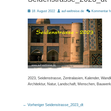
Posted
Autor
18. August 2022
auf-weltreise.de
Kommentar hi
on
2023, Seidenstrasse, Zentralasien, Kalender, Wandka
Architektur, Natur, Landschaft, Menschen, Bauwer
Beitragsnavigation
Vorheriger
← Vorheriger
Seidenstrasse_2023_dt
Beitrag: