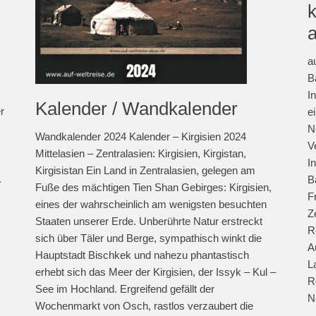
a
B
I
Kalender / Wandkalender
r
e
N
Wandkalender 2024 Kalender – Kirgisien 2024
V
Mittelasien – Zentralasien: Kirgisien, Kirgistan,
I
Kirgisistan Ein Land in Zentralasien, gelegen am
.
B
Fuße des mächtigen Tien Shan Gebirges: Kirgisien,
F
eines der wahrscheinlich am wenigsten besuchten
Z
Staaten unserer Erde. Unberührte Natur erstreckt
R
sich über Täler und Berge, sympathisch winkt die
A
Hauptstadt Bischkek und nahezu phantastisch
L
erhebt sich das Meer der Kirgisien, der Issyk – Kul –
R
See im Hochland. Ergreifend gefällt der
N
Wochenmarkt von Osch, rastlos verzaubert die