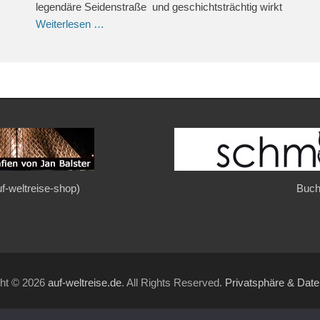
legendäre Seidenstraße und geschichtsträchtig wirkt
Weiterlesen …
auf-weltreise-shop)
Buch
ght © 2026
auf-weltreise.de
. All Rights Reserved.
Privatsphäre & Dat
Gridalicious von
Catch Themes