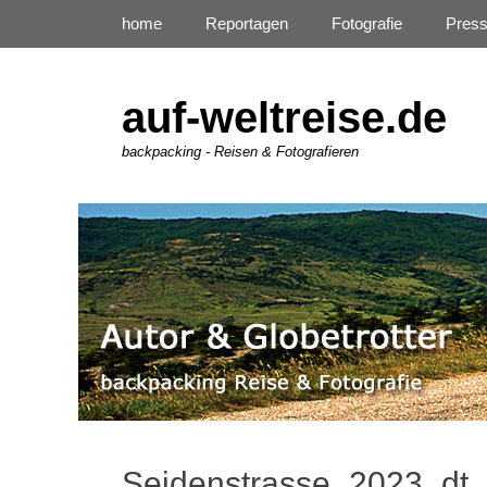
Primäres Menü
Zum
home
Reportagen
Fotografie
Pres
Inhalt
springen
auf-weltreise.de
backpacking - Reisen & Fotografieren
Seidenstrasse_2023_dt