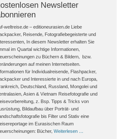
kostenlosen Newsletter
abonnieren
uf-weltreise.de – editioneurasien.de Liebe
ackpacker, Reisende, Fotografiebegeisterte und
nteressenten, In diesem Newsletter erhalten Sie
inmal im Quartal wichtige Informationen,
euerscheinungen zu Büchern & Bildern, bzw.
eränderungen auf meinen Internetseiten.
nformationen für Individualreisende, Flashpacker,
ackpacker und Interessierte in und nach Europa,
rankreich, Deutschland, Russland, Mongolei und
entralasien, Asien & Vietnam Reisefotografie und
eisevorbereitung, z. Bsp. Tipps & Tricks von
usrüstung, Bildaufbau über Porträt- und
andschaftsfotografie bis Filter und Stativ eine
eisereportage im Eurasischen Raum
euerscheinungen: Bücher,
Weiterlesen …