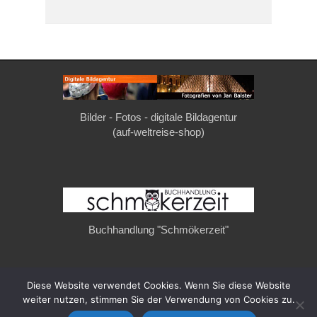
Bilder - Fotos - digitale Bildagentur
(auf-weltreise-shop)
Buchhandlung "Schmökerzeit"
Diese Website verwendet Cookies. Wenn Sie diese Website
Copyright © 2026
auf-weltreise.de
. All Rights Reserved.
weiter nutzen, stimmen Sie der Verwendung von Cookies zu.
Privatsphäre & Datenschutz