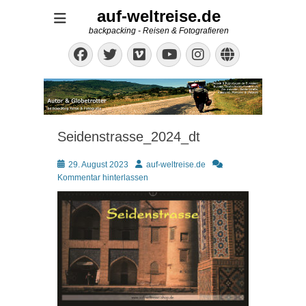
auf-weltreise.de
backpacking - Reisen & Fotografieren
Facebook
Twitter
Vimeo
Instagram
Website
YouTube
Seidenstrasse_2024_dt
Posted
Autor
29. August 2023
auf-weltreise.de
on
Kommentar hinterlassen