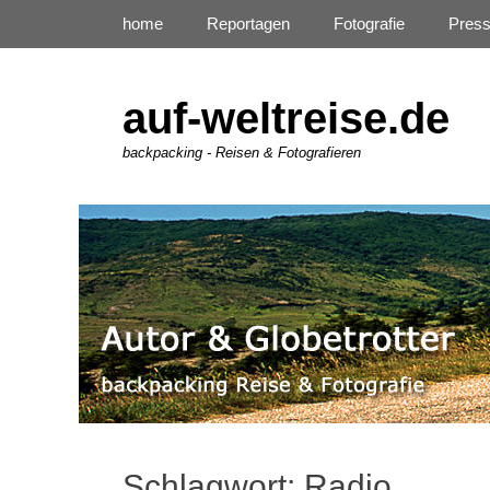
Primäres Menü
Zum
home
Reportagen
Fotografie
Pres
Inhalt
springen
auf-weltreise.de
backpacking - Reisen & Fotografieren
Schlagwort:
Radio