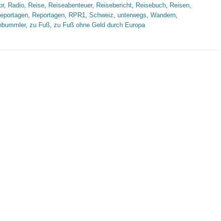
or
,
Radio
,
Reise
,
Reiseabenteuer
,
Reisebericht
,
Reisebuch
,
Reisen
,
reportagen
,
Reportagen
,
RPR1
,
Schweiz
,
unterwegs
,
Wandern
,
nbummler
,
zu Fuß
,
zu Fuß ohne Geld durch Europa