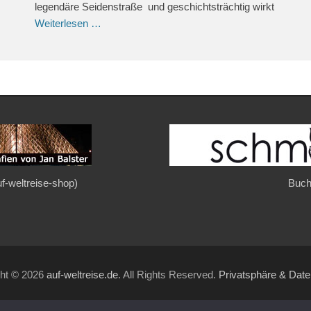
legendäre Seidenstraße und geschichtsträchtig wirkt
Weiterlesen …
auf-weltreise-shop)
Buch
ght © 2026
auf-weltreise.de
. All Rights Reserved.
Privatsphäre & Dat
Gridalicious von
Catch Themes