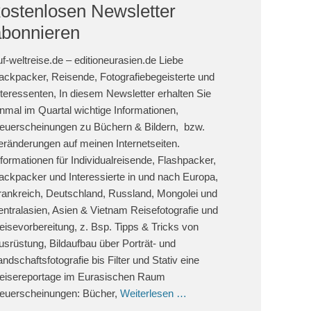
kostenlosen Newsletter
abonnieren
uf-weltreise.de – editioneurasien.de Liebe
ackpacker, Reisende, Fotografiebegeisterte und
nteressenten, In diesem Newsletter erhalten Sie
inmal im Quartal wichtige Informationen,
euerscheinungen zu Büchern & Bildern, bzw.
eränderungen auf meinen Internetseiten.
nformationen für Individualreisende, Flashpacker,
ackpacker und Interessierte in und nach Europa,
rankreich, Deutschland, Russland, Mongolei und
entralasien, Asien & Vietnam Reisefotografie und
eisevorbereitung, z. Bsp. Tipps & Tricks von
usrüstung, Bildaufbau über Porträt- und
andschaftsfotografie bis Filter und Stativ eine
eisereportage im Eurasischen Raum
euerscheinungen: Bücher,
Weiterlesen …