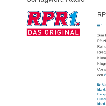
RP
Poste
1. 
on
zum B
Pfälz
Reine
RPR1:
Kilom
Kilog
Coswi
den
W
Katego
Bü
Irland
Backp
Euras
Irland