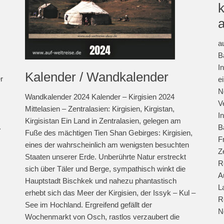
a
B
I
Kalender / Wandkalender
r
e
N
Wandkalender 2024 Kalender – Kirgisien 2024
V
Mittelasien – Zentralasien: Kirgisien, Kirgistan,
I
Kirgisistan Ein Land in Zentralasien, gelegen am
.
B
Fuße des mächtigen Tien Shan Gebirges: Kirgisien,
F
eines der wahrscheinlich am wenigsten besuchten
Z
Staaten unserer Erde. Unberührte Natur erstreckt
R
sich über Täler und Berge, sympathisch winkt die
A
Hauptstadt Bischkek und nahezu phantastisch
L
erhebt sich das Meer der Kirgisien, der Issyk – Kul –
R
See im Hochland. Ergreifend gefällt der
N
Wochenmarkt von Osch, rastlos verzaubert die