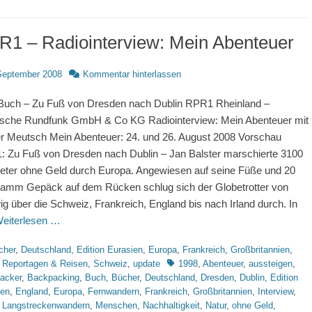
R1 – Radiointerview: Mein Abenteuer
d
September 2008
Kommentar hinterlassen
uch – Zu Fuß von Dresden nach Dublin RPR1 Rheinland –
ische Rundfunk GmbH & Co KG Radiointerview: Mein Abenteuer mit
r Meutsch Mein Abenteuer: 24. und 26. August 2008 Vorschau
 Zu Fuß von Dresden nach Dublin – Jan Balster marschierte 3100
eter ohne Geld durch Europa. Angewiesen auf seine Füße und 20
ramm Gepäck auf dem Rücken schlug sich der Globetrotter von
g über die Schweiz, Frankreich, England bis nach Irland durch. In
eiterlesen …
rien
cher
,
Deutschland
,
Edition Eurasien
,
Europa
,
Frankreich
,
Großbritannien
,
Schlagworte
,
Reportagen & Reisen
,
Schweiz
,
update
1998
,
Abenteuer
,
aussteigen
,
acker
,
Backpacking
,
Buch
,
Bücher
,
Deutschland
,
Dresden
,
Dublin
,
Edition
ien
,
England
,
Europa
,
Fernwandern
,
Frankreich
,
Großbritannien
,
Interview
,
,
Langstreckenwandern
,
Menschen
,
Nachhaltigkeit
,
Natur
,
ohne Geld
,