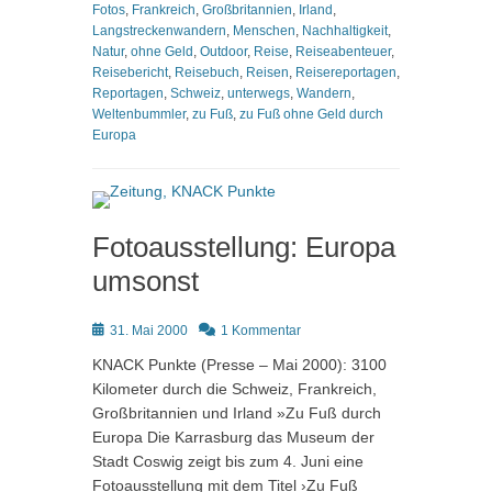
Fotos
,
Frankreich
,
Großbritannien
,
Irland
,
Langstreckenwandern
,
Menschen
,
Nachhaltigkeit
,
Natur
,
ohne Geld
,
Outdoor
,
Reise
,
Reiseabenteuer
,
Reisebericht
,
Reisebuch
,
Reisen
,
Reisereportagen
,
Reportagen
,
Schweiz
,
unterwegs
,
Wandern
,
Weltenbummler
,
zu Fuß
,
zu Fuß ohne Geld durch
Europa
Fotoausstellung: Europa
umsonst
Posted
31. Mai 2000
1 Kommentar
on
KNACK Punkte (Presse – Mai 2000): 3100
Kilometer durch die Schweiz, Frankreich,
Großbritannien und Irland »Zu Fuß durch
Europa Die Karrasburg das Museum der
Stadt Coswig zeigt bis zum 4. Juni eine
Fotoausstellung mit dem Titel ›Zu Fuß