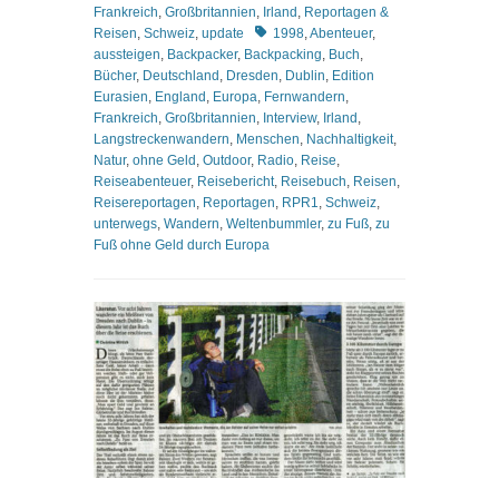
Frankreich
,
Großbritannien
,
Irland
,
Reportagen &
Schlagworte
Reisen
,
Schweiz
,
update
1998
,
Abenteuer
,
aussteigen
,
Backpacker
,
Backpacking
,
Buch
,
Bücher
,
Deutschland
,
Dresden
,
Dublin
,
Edition
Eurasien
,
England
,
Europa
,
Fernwandern
,
Frankreich
,
Großbritannien
,
Interview
,
Irland
,
Langstreckenwandern
,
Menschen
,
Nachhaltigkeit
,
Natur
,
ohne Geld
,
Outdoor
,
Radio
,
Reise
,
Reiseabenteuer
,
Reisebericht
,
Reisebuch
,
Reisen
,
Reisereportagen
,
Reportagen
,
RPR1
,
Schweiz
,
unterwegs
,
Wandern
,
Weltenbummler
,
zu Fuß
,
zu
Fuß ohne Geld durch Europa