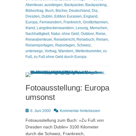
Abenteuer
,
aussteigen
,
Backpacker
,
Backpacking
,
Bildvortrag
,
Buch
,
Bücher
,
Deutschland
,
Dia
,
Dresden
,
Dublin
,
Edition Eurasien
,
England
,
Europa
,
Fernwandern
,
Frankreich
,
Großbritannien
,
Irland
,
Langstreckenwandern
,
Lesung
,
Menschen
,
Nachhaltigkeit
,
Natur
,
ohne Geld
,
Outdoor
,
Reise
,
Reiseabenteuer
,
Reisebericht
,
Reisebuch
,
Reisen
,
Reisereportagen
,
Reportagen
,
Schweiz
,
unterwegs
,
Vortrag
,
Wandern
,
Weltenbummler
,
zu
Fuß
,
zu Fuß ohne Geld durch Europa
Fotoausstellung: Europa
umsonst
Posted
6. Juni 2000
Kommentar hinterlassen
on
Fotoausstellung zum Buch: »Zu Fuß von
Dresden nach Dublin« 3100 Kilometer
durch die Schweiz, Frankreich,