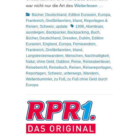
war nicht nur die Art des
Weiterlesen …
Kategorien
Bücher
,
Deutschland
,
Edition Eurasien
,
Europa
,
Frankreich
,
Großbritannien
,
Irland
,
Reportagen &
Schlagworte
Reisen
,
Schweiz
,
update
1998
,
Abenteuer
,
aussteigen
,
Backpacker
,
Backpacking
,
Buch
,
Bücher
,
Deutschland
,
Dresden
,
Dublin
,
Edition
Eurasien
,
England
,
Europa
,
Fernwandern
,
Frankreich
,
Großbritannien
,
Irland
,
Langstreckenwandern
,
Menschen
,
Nachhaltigkeit
,
Natur
,
ohne Geld
,
Outdoor
,
Reise
,
Reiseabenteuer
,
Reisebericht
,
Reisebuch
,
Reisen
,
Reisereportagen
,
Reportagen
,
Schweiz
,
unterwegs
,
Wandern
,
Weltenbummler
,
zu Fuß
,
zu Fuß ohne Geld durch
Europa