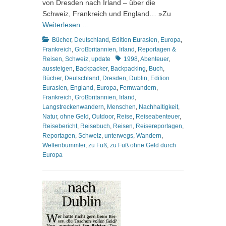
von Dresden nach Irland – über die
Schweiz, Frankreich und England… »Zu
Weiterlesen …
Kategorien
Bücher
,
Deutschland
,
Edition Eurasien
,
Europa
,
Frankreich
,
Großbritannien
,
Irland
,
Reportagen &
Schlagworte
Reisen
,
Schweiz
,
update
1998
,
Abenteuer
,
aussteigen
,
Backpacker
,
Backpacking
,
Buch
,
Bücher
,
Deutschland
,
Dresden
,
Dublin
,
Edition
Eurasien
,
England
,
Europa
,
Fernwandern
,
Frankreich
,
Großbritannien
,
Irland
,
Langstreckenwandern
,
Menschen
,
Nachhaltigkeit
,
Natur
,
ohne Geld
,
Outdoor
,
Reise
,
Reiseabenteuer
,
Reisebericht
,
Reisebuch
,
Reisen
,
Reisereportagen
,
Reportagen
,
Schweiz
,
unterwegs
,
Wandern
,
Weltenbummler
,
zu Fuß
,
zu Fuß ohne Geld durch
Europa