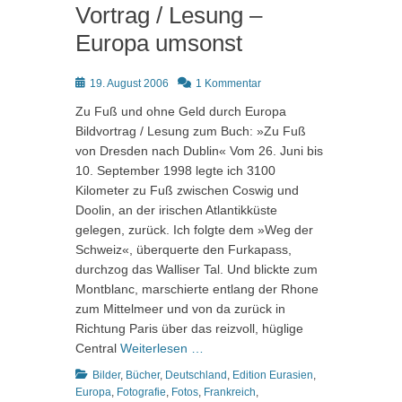
Vortrag / Lesung –
Europa umsonst
Posted
19. August 2006
1 Kommentar
on
Zu Fuß und ohne Geld durch Europa
Bildvortrag / Lesung zum Buch: »Zu Fuß
von Dresden nach Dublin« Vom 26. Juni bis
10. September 1998 legte ich 3100
Kilometer zu Fuß zwischen Coswig und
Doolin, an der irischen Atlantikküste
gelegen, zurück. Ich folgte dem »Weg der
Schweiz«, überquerte den Furkapass,
durchzog das Walliser Tal. Und blickte zum
Montblanc, marschierte entlang der Rhone
zum Mittelmeer und von da zurück in
Richtung Paris über das reizvoll, hüglige
Central
Weiterlesen …
Kategorien
Bilder
,
Bücher
,
Deutschland
,
Edition Eurasien
,
Europa
,
Fotografie
,
Fotos
,
Frankreich
,