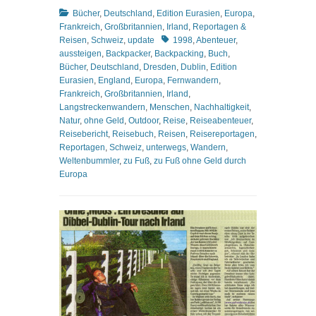
Kategorien
Bücher
,
Deutschland
,
Edition Eurasien
,
Europa
,
Frankreich
,
Großbritannien
,
Irland
,
Reportagen &
Schlagworte
Reisen
,
Schweiz
,
update
1998
,
Abenteuer
,
aussteigen
,
Backpacker
,
Backpacking
,
Buch
,
Bücher
,
Deutschland
,
Dresden
,
Dublin
,
Edition
Eurasien
,
England
,
Europa
,
Fernwandern
,
Frankreich
,
Großbritannien
,
Irland
,
Langstreckenwandern
,
Menschen
,
Nachhaltigkeit
,
Natur
,
ohne Geld
,
Outdoor
,
Reise
,
Reiseabenteuer
,
Reisebericht
,
Reisebuch
,
Reisen
,
Reisereportagen
,
Reportagen
,
Schweiz
,
unterwegs
,
Wandern
,
Weltenbummler
,
zu Fuß
,
zu Fuß ohne Geld durch
Europa