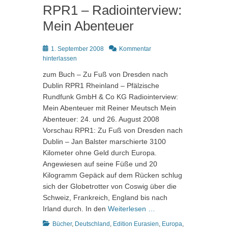
RPR1 – Radiointerview:
Mein Abenteuer
Posted
1. September 2008
Kommentar
on
hinterlassen
zum Buch – Zu Fuß von Dresden nach
Dublin RPR1 Rheinland – Pfälzische
Rundfunk GmbH & Co KG Radiointerview:
Mein Abenteuer mit Reiner Meutsch Mein
Abenteuer: 24. und 26. August 2008
Vorschau RPR1: Zu Fuß von Dresden nach
Dublin – Jan Balster marschierte 3100
Kilometer ohne Geld durch Europa.
Angewiesen auf seine Füße und 20
Kilogramm Gepäck auf dem Rücken schlug
sich der Globetrotter von Coswig über die
Schweiz, Frankreich, England bis nach
Irland durch. In den
Weiterlesen …
Kategorien
Bücher
,
Deutschland
,
Edition Eurasien
,
Europa
,