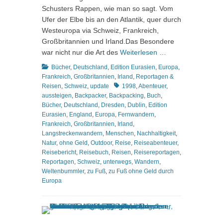
Schusters Rappen, wie man so sagt. Vom
Ufer der Elbe bis an den Atlantik, quer durch
Westeuropa via Schweiz, Frankreich,
Großbritannien und Irland.Das Besondere
war nicht nur die Art des
Weiterlesen …
Kategorien
Bücher
,
Deutschland
,
Edition Eurasien
,
Europa
,
Frankreich
,
Großbritannien
,
Irland
,
Reportagen &
Schlagworte
Reisen
,
Schweiz
,
update
1998
,
Abenteuer
,
aussteigen
,
Backpacker
,
Backpacking
,
Buch
,
Bücher
,
Deutschland
,
Dresden
,
Dublin
,
Edition
Eurasien
,
England
,
Europa
,
Fernwandern
,
Frankreich
,
Großbritannien
,
Irland
,
Langstreckenwandern
,
Menschen
,
Nachhaltigkeit
,
Natur
,
ohne Geld
,
Outdoor
,
Reise
,
Reiseabenteuer
,
Reisebericht
,
Reisebuch
,
Reisen
,
Reisereportagen
,
Reportagen
,
Schweiz
,
unterwegs
,
Wandern
,
Weltenbummler
,
zu Fuß
,
zu Fuß ohne Geld durch
Europa