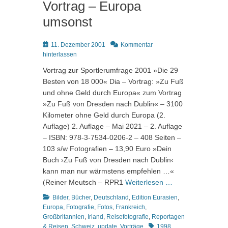
Vortrag – Europa
umsonst
Posted
11. Dezember 2001
Kommentar
on
hinterlassen
Vortrag zur Sportlerumfrage 2001 »Die 29
Besten von 18 000« Dia – Vortrag: »Zu Fuß
und ohne Geld durch Europa« zum Vortrag
»Zu Fuß von Dresden nach Dublin« – 3100
Kilometer ohne Geld durch Europa (2.
Auflage) 2. Auflage – Mai 2021 – 2. Auflage
– ISBN: 978-3-7534-0206-2 – 408 Seiten –
103 s/w Fotografien – 13,90 Euro »Dein
Buch ›Zu Fuß von Dresden nach Dublin‹
kann man nur wärmstens empfehlen …«
(Reiner Meutsch – RPR1
Weiterlesen …
Kategorien
Bilder
,
Bücher
,
Deutschland
,
Edition Eurasien
,
Europa
,
Fotografie
,
Fotos
,
Frankreich
,
Großbritannien
,
Irland
,
Reisefotografie
,
Reportagen
Schlagworte
& Reisen
,
Schweiz
,
update
,
Vorträge
1998
,