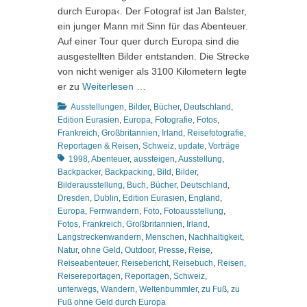
durch Europa‹. Der Fotograf ist Jan Balster,
ein junger Mann mit Sinn für das Abenteuer.
Auf einer Tour quer durch Europa sind die
ausgestellten Bilder entstanden. Die Strecke
von nicht weniger als 3100 Kilometern legte
er zu
Weiterlesen …
Kategorien
Ausstellungen
,
Bilder
,
Bücher
,
Deutschland
,
Edition Eurasien
,
Europa
,
Fotografie
,
Fotos
,
Frankreich
,
Großbritannien
,
Irland
,
Reisefotografie
,
Schlagworte
Reportagen & Reisen
,
Schweiz
,
update
,
Vorträge
1998
,
Abenteuer
,
aussteigen
,
Ausstellung
,
Backpacker
,
Backpacking
,
Bild
,
Bilder
,
Bilderausstellung
,
Buch
,
Bücher
,
Deutschland
,
Dresden
,
Dublin
,
Edition Eurasien
,
England
,
Europa
,
Fernwandern
,
Foto
,
Fotoausstellung
,
Fotos
,
Frankreich
,
Großbritannien
,
Irland
,
Langstreckenwandern
,
Menschen
,
Nachhaltigkeit
,
Natur
,
ohne Geld
,
Outdoor
,
Presse
,
Reise
,
Reiseabenteuer
,
Reisebericht
,
Reisebuch
,
Reisen
,
Reisereportagen
,
Reportagen
,
Schweiz
,
unterwegs
,
Wandern
,
Weltenbummler
,
zu Fuß
,
zu
Fuß ohne Geld durch Europa