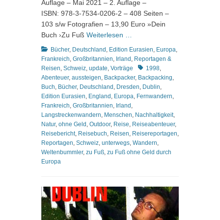
Auflage – Mai 2021 – 2. Auflage –
ISBN: 978-3-7534-0206-2 – 408 Seiten –
103 s/w Fotografien – 13,90 Euro »Dein
Buch ›Zu Fuß
Weiterlesen …
Kategorien
Bücher
,
Deutschland
,
Edition Eurasien
,
Europa
,
Frankreich
,
Großbritannien
,
Irland
,
Reportagen &
Schlagworte
Reisen
,
Schweiz
,
update
,
Vorträge
1998
,
Abenteuer
,
aussteigen
,
Backpacker
,
Backpacking
,
Buch
,
Bücher
,
Deutschland
,
Dresden
,
Dublin
,
Edition Eurasien
,
England
,
Europa
,
Fernwandern
,
Frankreich
,
Großbritannien
,
Irland
,
Langstreckenwandern
,
Menschen
,
Nachhaltigkeit
,
Natur
,
ohne Geld
,
Outdoor
,
Reise
,
Reiseabenteuer
,
Reisebericht
,
Reisebuch
,
Reisen
,
Reisereportagen
,
Reportagen
,
Schweiz
,
unterwegs
,
Wandern
,
Weltenbummler
,
zu Fuß
,
zu Fuß ohne Geld durch
Europa