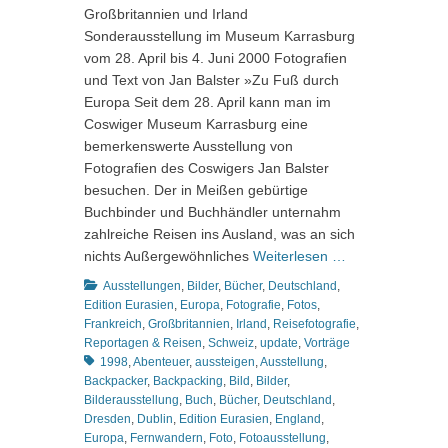
Großbritannien und Irland
Sonderausstellung im Museum Karrasburg
vom 28. April bis 4. Juni 2000 Fotografien
und Text von Jan Balster »Zu Fuß durch
Europa Seit dem 28. April kann man im
Coswiger Museum Karrasburg eine
bemerkenswerte Ausstellung von
Fotografien des Coswigers Jan Balster
besuchen. Der in Meißen gebürtige
Buchbinder und Buchhändler unternahm
zahlreiche Reisen ins Ausland, was an sich
nichts Außergewöhnliches
Weiterlesen …
Kategorien
Ausstellungen
,
Bilder
,
Bücher
,
Deutschland
,
Edition Eurasien
,
Europa
,
Fotografie
,
Fotos
,
Frankreich
,
Großbritannien
,
Irland
,
Reisefotografie
,
Schlagworte
Reportagen & Reisen
,
Schweiz
,
update
,
Vorträge
1998
,
Abenteuer
,
aussteigen
,
Ausstellung
,
Backpacker
,
Backpacking
,
Bild
,
Bilder
,
Bilderausstellung
,
Buch
,
Bücher
,
Deutschland
,
Dresden
,
Dublin
,
Edition Eurasien
,
England
,
Europa
,
Fernwandern
,
Foto
,
Fotoausstellung
,