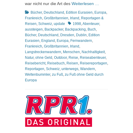
war nicht nur die Art des
Weiterlesen …
Kategorien
Bücher
,
Deutschland
,
Edition Eurasien
,
Europa
,
Frankreich
,
Großbritannien
,
Irland
,
Reportagen &
Schlagworte
Reisen
,
Schweiz
,
update
1998
,
Abenteuer
,
aussteigen
,
Backpacker
,
Backpacking
,
Buch
,
Bücher
,
Deutschland
,
Dresden
,
Dublin
,
Edition
Eurasien
,
England
,
Europa
,
Fernwandern
,
Frankreich
,
Großbritannien
,
Irland
,
Langstreckenwandern
,
Menschen
,
Nachhaltigkeit
,
Natur
,
ohne Geld
,
Outdoor
,
Reise
,
Reiseabenteuer
,
Reisebericht
,
Reisebuch
,
Reisen
,
Reisereportagen
,
Reportagen
,
Schweiz
,
unterwegs
,
Wandern
,
Weltenbummler
,
zu Fuß
,
zu Fuß ohne Geld durch
Europa