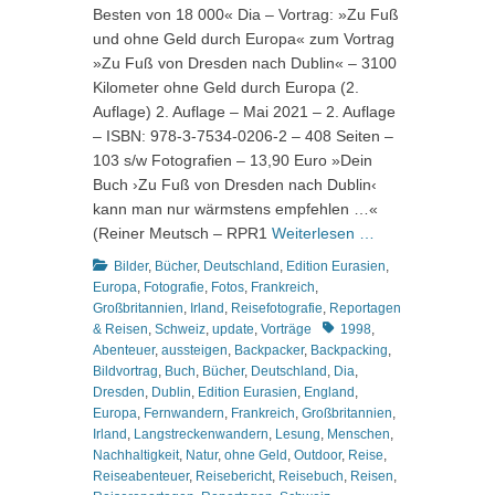
Besten von 18 000« Dia – Vortrag: »Zu Fuß
und ohne Geld durch Europa« zum Vortrag
»Zu Fuß von Dresden nach Dublin« – 3100
Kilometer ohne Geld durch Europa (2.
Auflage) 2. Auflage – Mai 2021 – 2. Auflage
– ISBN: 978-3-7534-0206-2 – 408 Seiten –
103 s/w Fotografien – 13,90 Euro »Dein
Buch ›Zu Fuß von Dresden nach Dublin‹
kann man nur wärmstens empfehlen …«
(Reiner Meutsch – RPR1
Weiterlesen …
Kategorien
Bilder
,
Bücher
,
Deutschland
,
Edition Eurasien
,
Europa
,
Fotografie
,
Fotos
,
Frankreich
,
Großbritannien
,
Irland
,
Reisefotografie
,
Reportagen
Schlagworte
& Reisen
,
Schweiz
,
update
,
Vorträge
1998
,
Abenteuer
,
aussteigen
,
Backpacker
,
Backpacking
,
Bildvortrag
,
Buch
,
Bücher
,
Deutschland
,
Dia
,
Dresden
,
Dublin
,
Edition Eurasien
,
England
,
Europa
,
Fernwandern
,
Frankreich
,
Großbritannien
,
Irland
,
Langstreckenwandern
,
Lesung
,
Menschen
,
Nachhaltigkeit
,
Natur
,
ohne Geld
,
Outdoor
,
Reise
,
Reiseabenteuer
,
Reisebericht
,
Reisebuch
,
Reisen
,