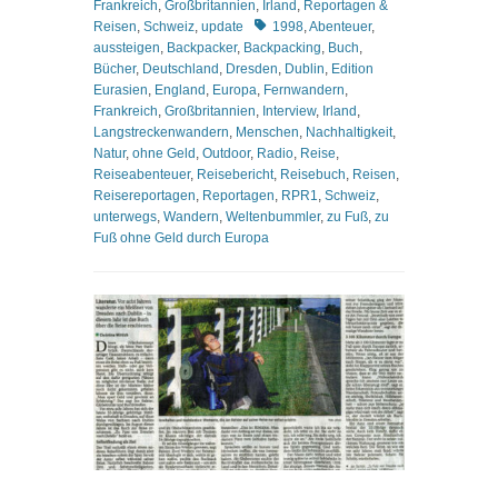
Frankreich
,
Großbritannien
,
Irland
,
Reportagen &
Schlagworte
Reisen
,
Schweiz
,
update
1998
,
Abenteuer
,
aussteigen
,
Backpacker
,
Backpacking
,
Buch
,
Bücher
,
Deutschland
,
Dresden
,
Dublin
,
Edition
Eurasien
,
England
,
Europa
,
Fernwandern
,
Frankreich
,
Großbritannien
,
Interview
,
Irland
,
Langstreckenwandern
,
Menschen
,
Nachhaltigkeit
,
Natur
,
ohne Geld
,
Outdoor
,
Radio
,
Reise
,
Reiseabenteuer
,
Reisebericht
,
Reisebuch
,
Reisen
,
Reisereportagen
,
Reportagen
,
RPR1
,
Schweiz
,
unterwegs
,
Wandern
,
Weltenbummler
,
zu Fuß
,
zu
Fuß ohne Geld durch Europa