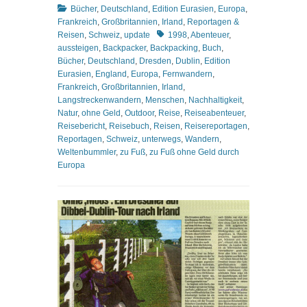
Kategorien
Bücher
,
Deutschland
,
Edition Eurasien
,
Europa
,
Frankreich
,
Großbritannien
,
Irland
,
Reportagen &
Schlagworte
Reisen
,
Schweiz
,
update
1998
,
Abenteuer
,
aussteigen
,
Backpacker
,
Backpacking
,
Buch
,
Bücher
,
Deutschland
,
Dresden
,
Dublin
,
Edition
Eurasien
,
England
,
Europa
,
Fernwandern
,
Frankreich
,
Großbritannien
,
Irland
,
Langstreckenwandern
,
Menschen
,
Nachhaltigkeit
,
Natur
,
ohne Geld
,
Outdoor
,
Reise
,
Reiseabenteuer
,
Reisebericht
,
Reisebuch
,
Reisen
,
Reisereportagen
,
Reportagen
,
Schweiz
,
unterwegs
,
Wandern
,
Weltenbummler
,
zu Fuß
,
zu Fuß ohne Geld durch
Europa