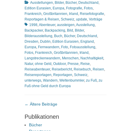
Kategorien
Ausstellungen
,
Bilder
,
Bücher
,
Deutschland
,
Edition Eurasien
,
Europa
,
Fotografie
,
Fotos
,
Frankreich
,
Großbritannien
,
Irland
,
Reisefotografie
,
Schlagworte
Reportagen & Reisen
,
Schweiz
,
update
,
Vorträge
1998
,
Abenteuer
,
aussteigen
,
Ausstellung
,
Backpacker
,
Backpacking
,
Bild
,
Bilder
,
Bilderausstellung
,
Buch
,
Bücher
,
Deutschland
,
Dresden
,
Dublin
,
Edition Eurasien
,
England
,
Europa
,
Fernwandern
,
Foto
,
Fotoausstellung
,
Fotos
,
Frankreich
,
Großbritannien
,
Irland
,
Langstreckenwandern
,
Menschen
,
Nachhaltigkeit
,
Natur
,
ohne Geld
,
Outdoor
,
Presse
,
Reise
,
Reiseabenteuer
,
Reisebericht
,
Reisebuch
,
Reisen
,
Reisereportagen
,
Reportagen
,
Schweiz
,
unterwegs
,
Wandern
,
Weltenbummler
,
zu Fuß
,
zu
Fuß ohne Geld durch Europa
Beitragsnavigation
←
Ältere Beiträge
Publikationen
Bücher