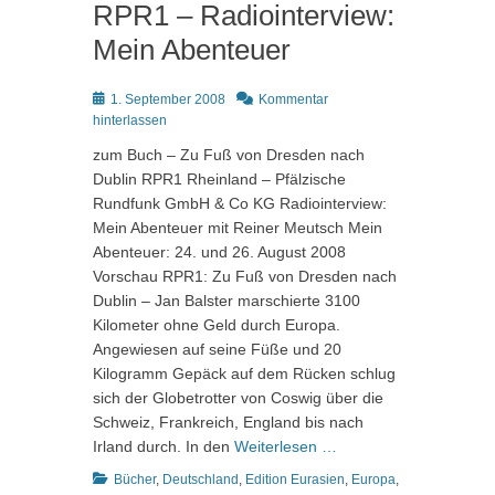
RPR1 – Radiointerview:
Mein Abenteuer
Posted
1. September 2008
Kommentar
on
hinterlassen
zum Buch – Zu Fuß von Dresden nach
Dublin RPR1 Rheinland – Pfälzische
Rundfunk GmbH & Co KG Radiointerview:
Mein Abenteuer mit Reiner Meutsch Mein
Abenteuer: 24. und 26. August 2008
Vorschau RPR1: Zu Fuß von Dresden nach
Dublin – Jan Balster marschierte 3100
Kilometer ohne Geld durch Europa.
Angewiesen auf seine Füße und 20
Kilogramm Gepäck auf dem Rücken schlug
sich der Globetrotter von Coswig über die
Schweiz, Frankreich, England bis nach
Irland durch. In den
Weiterlesen …
Kategorien
Bücher
,
Deutschland
,
Edition Eurasien
,
Europa
,