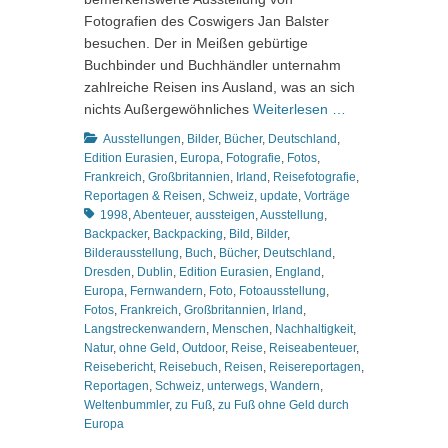
Fotografien des Coswigers Jan Balster
besuchen. Der in Meißen gebürtige
Buchbinder und Buchhändler unternahm
zahlreiche Reisen ins Ausland, was an sich
nichts Außergewöhnliches
Weiterlesen …
Kategorien
Ausstellungen
,
Bilder
,
Bücher
,
Deutschland
,
Edition Eurasien
,
Europa
,
Fotografie
,
Fotos
,
Frankreich
,
Großbritannien
,
Irland
,
Reisefotografie
,
Schlagworte
Reportagen & Reisen
,
Schweiz
,
update
,
Vorträge
1998
,
Abenteuer
,
aussteigen
,
Ausstellung
,
Backpacker
,
Backpacking
,
Bild
,
Bilder
,
Bilderausstellung
,
Buch
,
Bücher
,
Deutschland
,
Dresden
,
Dublin
,
Edition Eurasien
,
England
,
Europa
,
Fernwandern
,
Foto
,
Fotoausstellung
,
Fotos
,
Frankreich
,
Großbritannien
,
Irland
,
Langstreckenwandern
,
Menschen
,
Nachhaltigkeit
,
Natur
,
ohne Geld
,
Outdoor
,
Reise
,
Reiseabenteuer
,
Reisebericht
,
Reisebuch
,
Reisen
,
Reisereportagen
,
Reportagen
,
Schweiz
,
unterwegs
,
Wandern
,
Weltenbummler
,
zu Fuß
,
zu Fuß ohne Geld durch
Europa