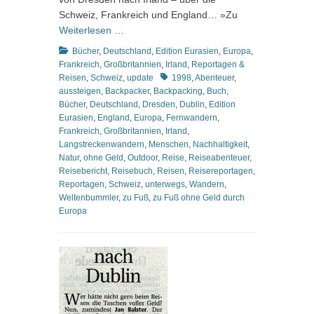
Schweiz, Frankreich und England… »Zu
Weiterlesen …
Kategorien
Bücher
,
Deutschland
,
Edition Eurasien
,
Europa
,
Frankreich
,
Großbritannien
,
Irland
,
Reportagen &
Schlagworte
Reisen
,
Schweiz
,
update
1998
,
Abenteuer
,
aussteigen
,
Backpacker
,
Backpacking
,
Buch
,
Bücher
,
Deutschland
,
Dresden
,
Dublin
,
Edition
Eurasien
,
England
,
Europa
,
Fernwandern
,
Frankreich
,
Großbritannien
,
Irland
,
Langstreckenwandern
,
Menschen
,
Nachhaltigkeit
,
Natur
,
ohne Geld
,
Outdoor
,
Reise
,
Reiseabenteuer
,
Reisebericht
,
Reisebuch
,
Reisen
,
Reisereportagen
,
Reportagen
,
Schweiz
,
unterwegs
,
Wandern
,
Weltenbummler
,
zu Fuß
,
zu Fuß ohne Geld durch
Europa