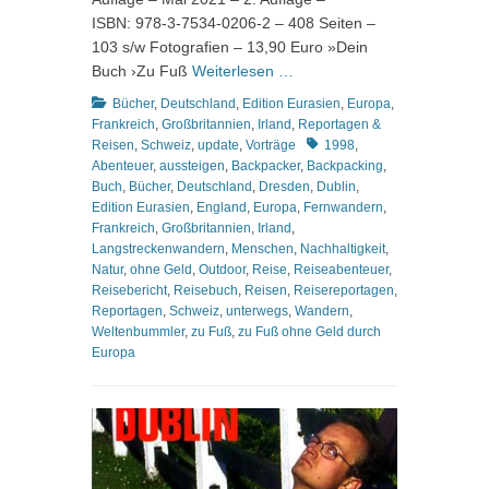
ISBN: 978-3-7534-0206-2 – 408 Seiten –
103 s/w Fotografien – 13,90 Euro »Dein
Buch ›Zu Fuß
Weiterlesen …
Kategorien
Bücher
,
Deutschland
,
Edition Eurasien
,
Europa
,
Frankreich
,
Großbritannien
,
Irland
,
Reportagen &
Schlagworte
Reisen
,
Schweiz
,
update
,
Vorträge
1998
,
Abenteuer
,
aussteigen
,
Backpacker
,
Backpacking
,
Buch
,
Bücher
,
Deutschland
,
Dresden
,
Dublin
,
Edition Eurasien
,
England
,
Europa
,
Fernwandern
,
Frankreich
,
Großbritannien
,
Irland
,
Langstreckenwandern
,
Menschen
,
Nachhaltigkeit
,
Natur
,
ohne Geld
,
Outdoor
,
Reise
,
Reiseabenteuer
,
Reisebericht
,
Reisebuch
,
Reisen
,
Reisereportagen
,
Reportagen
,
Schweiz
,
unterwegs
,
Wandern
,
Weltenbummler
,
zu Fuß
,
zu Fuß ohne Geld durch
Europa