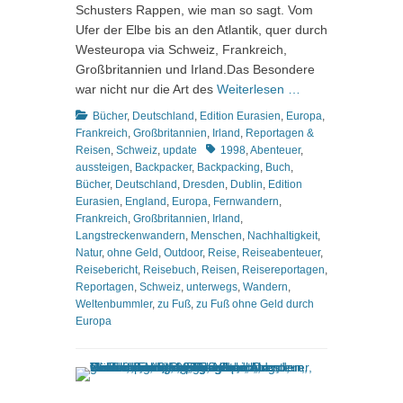
Schusters Rappen, wie man so sagt. Vom
Ufer der Elbe bis an den Atlantik, quer durch
Westeuropa via Schweiz, Frankreich,
Großbritannien und Irland.Das Besondere
war nicht nur die Art des
Weiterlesen …
Kategorien
Bücher
,
Deutschland
,
Edition Eurasien
,
Europa
,
Frankreich
,
Großbritannien
,
Irland
,
Reportagen &
Schlagworte
Reisen
,
Schweiz
,
update
1998
,
Abenteuer
,
aussteigen
,
Backpacker
,
Backpacking
,
Buch
,
Bücher
,
Deutschland
,
Dresden
,
Dublin
,
Edition
Eurasien
,
England
,
Europa
,
Fernwandern
,
Frankreich
,
Großbritannien
,
Irland
,
Langstreckenwandern
,
Menschen
,
Nachhaltigkeit
,
Natur
,
ohne Geld
,
Outdoor
,
Reise
,
Reiseabenteuer
,
Reisebericht
,
Reisebuch
,
Reisen
,
Reisereportagen
,
Reportagen
,
Schweiz
,
unterwegs
,
Wandern
,
Weltenbummler
,
zu Fuß
,
zu Fuß ohne Geld durch
Europa