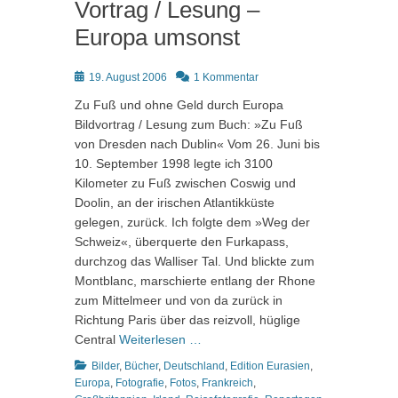
Vortrag / Lesung –
Europa umsonst
Posted
19. August 2006
1 Kommentar
on
Zu Fuß und ohne Geld durch Europa
Bildvortrag / Lesung zum Buch: »Zu Fuß
von Dresden nach Dublin« Vom 26. Juni bis
10. September 1998 legte ich 3100
Kilometer zu Fuß zwischen Coswig und
Doolin, an der irischen Atlantikküste
gelegen, zurück. Ich folgte dem »Weg der
Schweiz«, überquerte den Furkapass,
durchzog das Walliser Tal. Und blickte zum
Montblanc, marschierte entlang der Rhone
zum Mittelmeer und von da zurück in
Richtung Paris über das reizvoll, hüglige
Central
Weiterlesen …
Kategorien
Bilder
,
Bücher
,
Deutschland
,
Edition Eurasien
,
Europa
,
Fotografie
,
Fotos
,
Frankreich
,