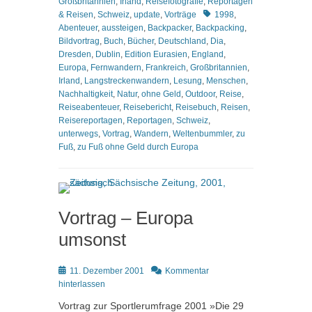
Großbritannien
,
Irland
,
Reisefotografie
,
Reportagen
Schlagworte
& Reisen
,
Schweiz
,
update
,
Vorträge
1998
,
Abenteuer
,
aussteigen
,
Backpacker
,
Backpacking
,
Bildvortrag
,
Buch
,
Bücher
,
Deutschland
,
Dia
,
Dresden
,
Dublin
,
Edition Eurasien
,
England
,
Europa
,
Fernwandern
,
Frankreich
,
Großbritannien
,
Irland
,
Langstreckenwandern
,
Lesung
,
Menschen
,
Nachhaltigkeit
,
Natur
,
ohne Geld
,
Outdoor
,
Reise
,
Reiseabenteuer
,
Reisebericht
,
Reisebuch
,
Reisen
,
Reisereportagen
,
Reportagen
,
Schweiz
,
unterwegs
,
Vortrag
,
Wandern
,
Weltenbummler
,
zu
Fuß
,
zu Fuß ohne Geld durch Europa
Vortrag – Europa
umsonst
Posted
11. Dezember 2001
Kommentar
on
hinterlassen
Vortrag zur Sportlerumfrage 2001 »Die 29