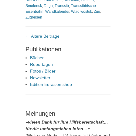
Russische Föderation
,
Russland
,
Sibirien
,
Smolensk
,
Taiga
,
Transsib
,
Transsibirische
Eisenbahn
,
Wandkalender
,
Wladiwostok
,
Zug
,
Zugreisen
Beitragsnavigation
←
Ältere Beiträge
Publikationen
Bücher
Reportagen
Fotos / Bilder
Newsletter
Edition Eurasien shop
Meinungen
»vielen Dank für ihre Hilfsbereitschaft…
für die umfangreichen Infos…«
(Wolfgang Mertin - TV Journalist / Autor und