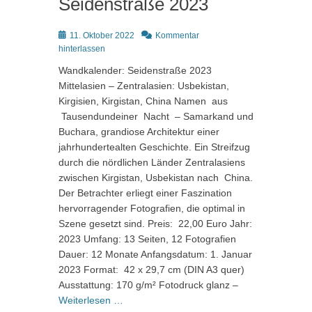
Seidenstraße 2023
Posted
11. Oktober 2022
Kommentar
on
hinterlassen
Wandkalender: Seidenstraße 2023
Mittelasien – Zentralasien: Usbekistan,
Kirgisien, Kirgistan, China Namen aus
Tausendundeiner Nacht – Samarkand und
Buchara, grandiose Architektur einer
jahrhundertealten Geschichte. Ein Streifzug
durch die nördlichen Länder Zentralasiens
zwischen Kirgistan, Usbekistan nach China.
Der Betrachter erliegt einer Faszination
hervorragender Fotografien, die optimal in
Szene gesetzt sind. Preis: 22,00 Euro Jahr:
2023 Umfang: 13 Seiten, 12 Fotografien
Dauer: 12 Monate Anfangsdatum: 1. Januar
2023 Format: 42 x 29,7 cm (DIN A3 quer)
Ausstattung: 170 g/m² Fotodruck glanz –
Weiterlesen …