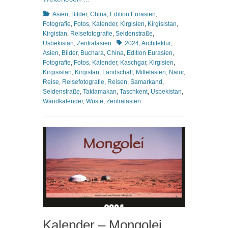
Kategorien
Asien
,
Bilder
,
China
,
Edition Eurasien
,
Fotografie
,
Fotos
,
Kalender
,
Kirgisien
,
Kirgisistan
,
Kirgistan
,
Reisefotografie
,
Seidenstraße
,
Schlagworte
Usbekistan
,
Zentralasien
2024
,
Architektur
,
Asien
,
Bilder
,
Buchara
,
China
,
Edition Eurasien
,
Fotografie
,
Fotos
,
Kalender
,
Kaschgar
,
Kirgisien
,
Kirgisistan
,
Kirgistan
,
Landschaft
,
Mittelasien
,
Natur
,
Reise
,
Reisefotografie
,
Reisen
,
Samarkand
,
Seidenstraße
,
Taklamakan
,
Taschkent
,
Usbekistan
,
Wandkalender
,
Wüste
,
Zentralasien
Kalender – Mongolei