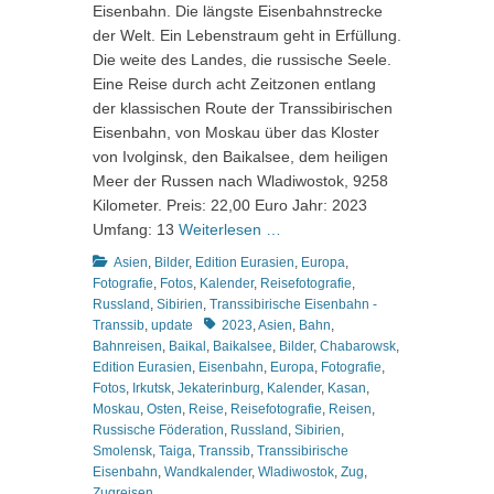
Eisenbahn. Die längste Eisenbahnstrecke
der Welt. Ein Lebenstraum geht in Erfüllung.
Die weite des Landes, die russische Seele.
Eine Reise durch acht Zeitzonen entlang
der klassischen Route der Transsibirischen
Eisenbahn, von Moskau über das Kloster
von Ivolginsk, den Baikalsee, dem heiligen
Meer der Russen nach Wladiwostok, 9258
Kilometer. Preis: 22,00 Euro Jahr: 2023
Umfang: 13
Weiterlesen …
Kategorien
Asien
,
Bilder
,
Edition Eurasien
,
Europa
,
Fotografie
,
Fotos
,
Kalender
,
Reisefotografie
,
Russland
,
Sibirien
,
Transsibirische Eisenbahn -
Schlagworte
Transsib
,
update
2023
,
Asien
,
Bahn
,
Bahnreisen
,
Baikal
,
Baikalsee
,
Bilder
,
Chabarowsk
,
Edition Eurasien
,
Eisenbahn
,
Europa
,
Fotografie
,
Fotos
,
Irkutsk
,
Jekaterinburg
,
Kalender
,
Kasan
,
Moskau
,
Osten
,
Reise
,
Reisefotografie
,
Reisen
,
Russische Föderation
,
Russland
,
Sibirien
,
Smolensk
,
Taiga
,
Transsib
,
Transsibirische
Eisenbahn
,
Wandkalender
,
Wladiwostok
,
Zug
,
Zugreisen