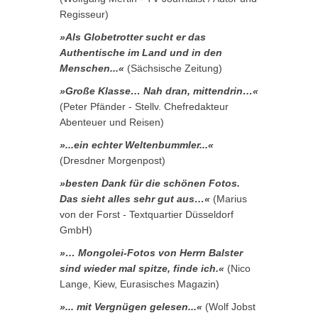
Regisseur)
»Als Globetrotter sucht er das
Authentische im Land und in den
Menschen...«
(Sächsische Zeitung)
»Große Klasse… Nah dran, mittendrin…«
(Peter Pfänder - Stellv. Chefredakteur
Abenteuer und Reisen)
»...ein echter Weltenbummler...«
(Dresdner Morgenpost)
»besten Dank für die schönen Fotos.
Das sieht alles sehr gut aus…«
(Marius
von der Forst - Textquartier Düsseldorf
GmbH)
»… Mongolei-Fotos von Herrn Balster
sind wieder mal spitze, finde ich.«
(Nico
Lange, Kiew, Eurasisches Magazin)
»... mit Vergnügen gelesen...«
(Wolf Jobst