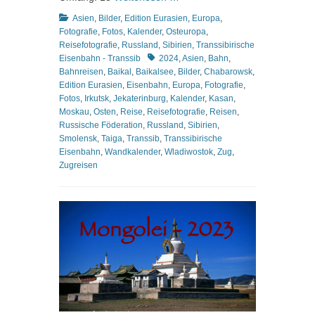
Kategorien
Asien
,
Bilder
,
Edition Eurasien
,
Europa
,
Fotografie
,
Fotos
,
Kalender
,
Osteuropa
,
Reisefotografie
,
Russland
,
Sibirien
,
Transsibirische
Schlagworte
Eisenbahn - Transsib
2024
,
Asien
,
Bahn
,
Bahnreisen
,
Baikal
,
Baikalsee
,
Bilder
,
Chabarowsk
,
Edition Eurasien
,
Eisenbahn
,
Europa
,
Fotografie
,
Fotos
,
Irkutsk
,
Jekaterinburg
,
Kalender
,
Kasan
,
Moskau
,
Osten
,
Reise
,
Reisefotografie
,
Reisen
,
Russische Föderation
,
Russland
,
Sibirien
,
Smolensk
,
Taiga
,
Transsib
,
Transsibirische
Eisenbahn
,
Wandkalender
,
Wladiwostok
,
Zug
,
Zugreisen