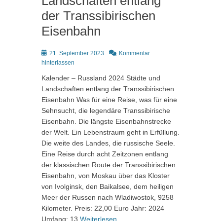
Landschaften entlang
der Transsibirischen
Eisenbahn
Posted
21. September 2023
Kommentar
on
hinterlassen
Kalender – Russland 2024 Städte und
Landschaften entlang der Transsibirischen
Eisenbahn Was für eine Reise, was für eine
Sehnsucht, die legendäre Transsibirische
Eisenbahn. Die längste Eisenbahnstrecke
der Welt. Ein Lebenstraum geht in Erfüllung.
Die weite des Landes, die russische Seele.
Eine Reise durch acht Zeitzonen entlang
der klassischen Route der Transsibirischen
Eisenbahn, von Moskau über das Kloster
von Ivolginsk, den Baikalsee, dem heiligen
Meer der Russen nach Wladiwostok, 9258
Kilometer. Preis: 22,00 Euro Jahr: 2024
Umfang: 13
Weiterlesen …