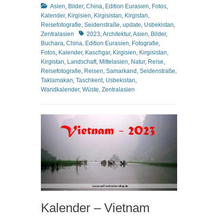
Kategorien
Asien
,
Bilder
,
China
,
Edition Eurasien
,
Fotos
,
Kalender
,
Kirgisien
,
Kirgisistan
,
Kirgistan
,
Reisefotografie
,
Seidenstraße
,
update
,
Usbekistan
,
Schlagworte
Zentralasien
2023
,
Architektur
,
Asien
,
Bilder
,
Buchara
,
China
,
Edition Eurasien
,
Fotografie
,
Fotos
,
Kalender
,
Kaschgar
,
Kirgisien
,
Kirgisistan
,
Kirgistan
,
Landschaft
,
Mittelasien
,
Natur
,
Reise
,
Reisefotografie
,
Reisen
,
Samarkand
,
Seidenstraße
,
Taklamakan
,
Taschkent
,
Usbekistan
,
Wandkalender
,
Wüste
,
Zentralasien
Kalender – Vietnam