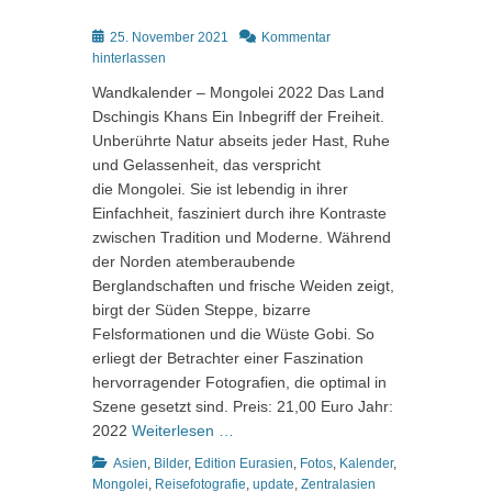
Posted
25. November 2021
Kommentar
on
hinterlassen
Wandkalender – Mongolei 2022 Das Land
Dschingis Khans Ein Inbegriff der Freiheit.
Unberührte Natur abseits jeder Hast, Ruhe
und Gelassenheit, das verspricht
die Mongolei. Sie ist lebendig in ihrer
Einfachheit, fasziniert durch ihre Kontraste
zwischen Tradition und Moderne. Während
der Norden atemberaubende
Berglandschaften und frische Weiden zeigt,
birgt der Süden Steppe, bizarre
Felsformationen und die Wüste Gobi. So
erliegt der Betrachter einer Faszination
hervorragender Fotografien, die optimal in
Szene gesetzt sind. Preis: 21,00 Euro Jahr:
2022
Weiterlesen …
Kategorien
Asien
,
Bilder
,
Edition Eurasien
,
Fotos
,
Kalender
,
Schlagworte
Mongolei
,
Reisefotografie
,
update
,
Zentralasien