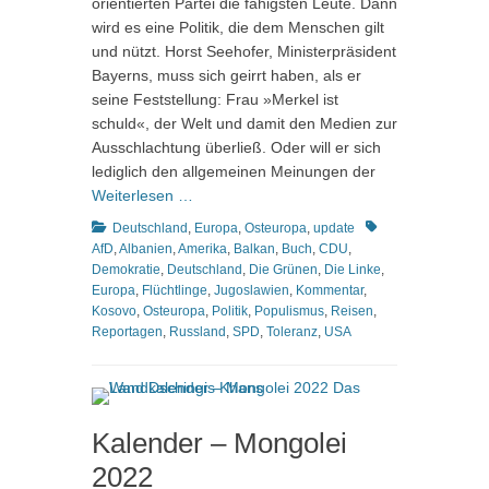
orientierten Partei die fähigsten Leute. Dann
wird es eine Politik, die dem Menschen gilt
und nützt. Horst Seehofer, Ministerpräsident
Bayerns, muss sich geirrt haben, als er
seine Feststellung: Frau »Merkel ist
schuld«, der Welt und damit den Medien zur
Ausschlachtung überließ. Oder will er sich
lediglich den allgemeinen Meinungen der
Weiterlesen …
Kategorien
Schlagworte
Deutschland
,
Europa
,
Osteuropa
,
update
AfD
,
Albanien
,
Amerika
,
Balkan
,
Buch
,
CDU
,
Demokratie
,
Deutschland
,
Die Grünen
,
Die Linke
,
Europa
,
Flüchtlinge
,
Jugoslawien
,
Kommentar
,
Kosovo
,
Osteuropa
,
Politik
,
Populismus
,
Reisen
,
Reportagen
,
Russland
,
SPD
,
Toleranz
,
USA
Kalender – Mongolei
2022