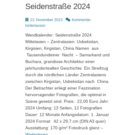
Seidenstraße 2024
Posted
23. November 2023
Kommentar
on
hinterlassen
Wandkalender: Seidenstraße 2024
Mittelasien – Zentralasien: Usbekistan,
Kirgisien, Kirgistan, China Namen aus
Tausendundeiner Nacht – Samarkand und
Buchara, grandiose Architektur einer
jahrhundertealten Geschichte. Ein Streifzug
durch die nördlichen Länder Zentralasiens
zwischen Kirgistan, Usbekistan nach China.
Der Betrachter erliegt einer Faszination
hervorragender Fotografien, die optimal in
Szene gesetzt sind. Preis: 22,00 Euro Jahr:
2024 Umfang: 13 Seiten, 12 Fotografien
Dauer: 12 Monate Anfangsdatum: 1. Januar
2024 Format: 42 x 29,7 cm (DIN A3 quer)
Ausstattung: 170 g/m² Fotodruck glanz –
Weiterlesen …