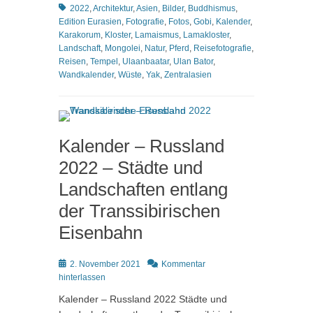
2022
,
Architektur
,
Asien
,
Bilder
,
Buddhismus
,
Edition Eurasien
,
Fotografie
,
Fotos
,
Gobi
,
Kalender
,
Karakorum
,
Kloster
,
Lamaismus
,
Lamakloster
,
Landschaft
,
Mongolei
,
Natur
,
Pferd
,
Reisefotografie
,
Reisen
,
Tempel
,
Ulaanbaatar
,
Ulan Bator
,
Wandkalender
,
Wüste
,
Yak
,
Zentralasien
Kalender – Russland
2022 – Städte und
Landschaften entlang
der Transsibirischen
Eisenbahn
Posted
2. November 2021
Kommentar
on
hinterlassen
Kalender – Russland 2022 Städte und