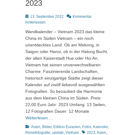
2023
Posted
13. September 2022
Kommentar
on
hinterlassen
Wandkalender – Vietnam 2023 das kleine
China im Süden Vietnam – ein noch
unentdecktes Land. Ob am Mekong, in
Saigon oder Hanoi, ob in der Halong Bucht,
der alten Kaiserstadt Hue oder Hoi An,
Vietnam hat seinen unverwechselbaren
Charme. Faszinierende Landschaften,
historisch einzigartige Städte zeigt dieser
Kalender auf zwölf liebevoll ausgewählten
Fotografien. So bezaubert die Harmonie
aus dem kleinen China im Süden. Preis:
22,00 Euro Jahr: 2023 Umfang: 13 Seiten,
12 Fotografien Dauer: 12 Monate
Weiterlesen …
Kategorien
Asien
,
Bilder
,
Edition Eurasien
,
Fotos
,
Kalender
,
Schlagworte
Reisefotografie
,
update
,
Vietnam
2023
,
Asien
,