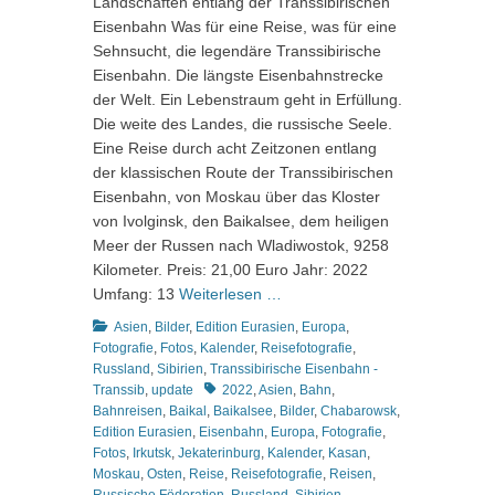
Landschaften entlang der Transsibirischen
Eisenbahn Was für eine Reise, was für eine
Sehnsucht, die legendäre Transsibirische
Eisenbahn. Die längste Eisenbahnstrecke
der Welt. Ein Lebenstraum geht in Erfüllung.
Die weite des Landes, die russische Seele.
Eine Reise durch acht Zeitzonen entlang
der klassischen Route der Transsibirischen
Eisenbahn, von Moskau über das Kloster
von Ivolginsk, den Baikalsee, dem heiligen
Meer der Russen nach Wladiwostok, 9258
Kilometer. Preis: 21,00 Euro Jahr: 2022
Umfang: 13
Weiterlesen …
Kategorien
Asien
,
Bilder
,
Edition Eurasien
,
Europa
,
Fotografie
,
Fotos
,
Kalender
,
Reisefotografie
,
Russland
,
Sibirien
,
Transsibirische Eisenbahn -
Schlagworte
Transsib
,
update
2022
,
Asien
,
Bahn
,
Bahnreisen
,
Baikal
,
Baikalsee
,
Bilder
,
Chabarowsk
,
Edition Eurasien
,
Eisenbahn
,
Europa
,
Fotografie
,
Fotos
,
Irkutsk
,
Jekaterinburg
,
Kalender
,
Kasan
,
Moskau
,
Osten
,
Reise
,
Reisefotografie
,
Reisen
,