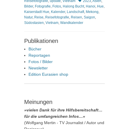
Schlagworte
Reisefotografie
,
update
,
Vietnam
2023
,
Asien
,
Bilder
,
Fotografie
,
Fotos
,
Halong Bucht
,
Hanoi
,
Hue
,
Kaiserstadt Hue
,
Kalender
,
Landschaft
,
Mekong
,
Natur
,
Reise
,
Reisefotografie
,
Reisen
,
Saigon
,
Südostasien
,
Vietnam
,
Wandkalender
Publikationen
Bücher
Reportagen
Fotos / Bilder
Newsletter
Edition Eurasien shop
Meinungen
»vielen Dank für ihre Hilfsbereitschaft…
für die umfangreichen Infos…«
(Wolfgang Mertin - TV Journalist / Autor und
Regisseur)