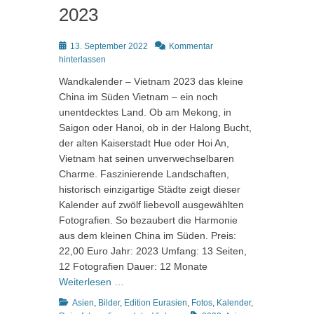
2023
Posted
13. September 2022
Kommentar
on
hinterlassen
Wandkalender – Vietnam 2023 das kleine
China im Süden Vietnam – ein noch
unentdecktes Land. Ob am Mekong, in
Saigon oder Hanoi, ob in der Halong Bucht,
der alten Kaiserstadt Hue oder Hoi An,
Vietnam hat seinen unverwechselbaren
Charme. Faszinierende Landschaften,
historisch einzigartige Städte zeigt dieser
Kalender auf zwölf liebevoll ausgewählten
Fotografien. So bezaubert die Harmonie
aus dem kleinen China im Süden. Preis:
22,00 Euro Jahr: 2023 Umfang: 13 Seiten,
12 Fotografien Dauer: 12 Monate
Weiterlesen …
Kategorien
Asien
,
Bilder
,
Edition Eurasien
,
Fotos
,
Kalender
,