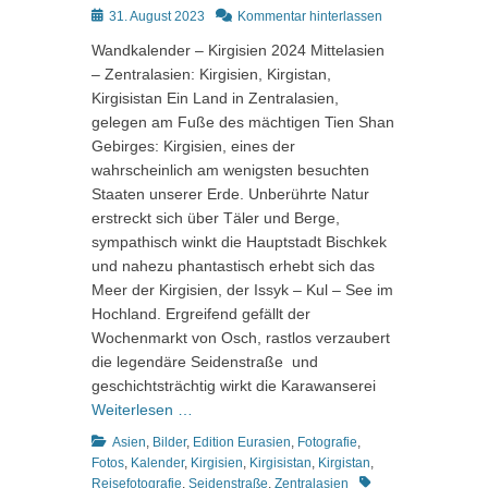
Posted
31. August 2023
Kommentar hinterlassen
on
Wandkalender – Kirgisien 2024 Mittelasien
– Zentralasien: Kirgisien, Kirgistan,
Kirgisistan Ein Land in Zentralasien,
gelegen am Fuße des mächtigen Tien Shan
Gebirges: Kirgisien, eines der
wahrscheinlich am wenigsten besuchten
Staaten unserer Erde. Unberührte Natur
erstreckt sich über Täler und Berge,
sympathisch winkt die Hauptstadt Bischkek
und nahezu phantastisch erhebt sich das
Meer der Kirgisien, der Issyk – Kul – See im
Hochland. Ergreifend gefällt der
Wochenmarkt von Osch, rastlos verzaubert
die legendäre Seidenstraße und
geschichtsträchtig wirkt die Karawanserei
Weiterlesen …
Kategorien
Asien
,
Bilder
,
Edition Eurasien
,
Fotografie
,
Fotos
,
Kalender
,
Kirgisien
,
Kirgisistan
,
Kirgistan
,
Schlagworte
Reisefotografie
,
Seidenstraße
,
Zentralasien