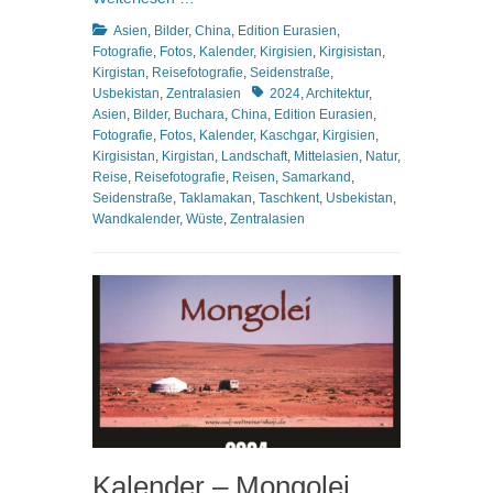
Kategorien
Asien
,
Bilder
,
China
,
Edition Eurasien
,
Fotografie
,
Fotos
,
Kalender
,
Kirgisien
,
Kirgisistan
,
Kirgistan
,
Reisefotografie
,
Seidenstraße
,
Schlagworte
Usbekistan
,
Zentralasien
2024
,
Architektur
,
Asien
,
Bilder
,
Buchara
,
China
,
Edition Eurasien
,
Fotografie
,
Fotos
,
Kalender
,
Kaschgar
,
Kirgisien
,
Kirgisistan
,
Kirgistan
,
Landschaft
,
Mittelasien
,
Natur
,
Reise
,
Reisefotografie
,
Reisen
,
Samarkand
,
Seidenstraße
,
Taklamakan
,
Taschkent
,
Usbekistan
,
Wandkalender
,
Wüste
,
Zentralasien
Kalender – Mongolei