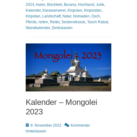
2024
,
Asien
,
Bischkek
,
Burana
,
Hochland
,
Jurte
,
Kalender
,
Karawanserei
,
Kirgisien
,
Kirgisistan
,
Kirgistan
,
Landschaft
,
Natur
,
Nomaden
,
Osch
,
Pferde
,
reiten
,
Reiter
,
Seidenstrasse
,
Tasch Rabat
,
Wandkalender
,
Zentralasien
Kalender – Mongolei
2023
Posted
8. November 2022
Kommentar
on
hinterlassen