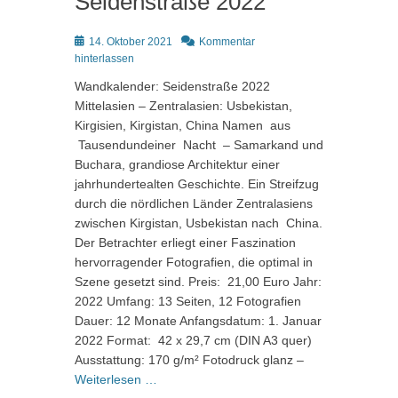
Seidenstraße 2022
Posted
14. Oktober 2021
Kommentar
on
hinterlassen
Wandkalender: Seidenstraße 2022
Mittelasien – Zentralasien: Usbekistan,
Kirgisien, Kirgistan, China Namen aus
Tausendundeiner Nacht – Samarkand und
Buchara, grandiose Architektur einer
jahrhundertealten Geschichte. Ein Streifzug
durch die nördlichen Länder Zentralasiens
zwischen Kirgistan, Usbekistan nach China.
Der Betrachter erliegt einer Faszination
hervorragender Fotografien, die optimal in
Szene gesetzt sind. Preis: 21,00 Euro Jahr:
2022 Umfang: 13 Seiten, 12 Fotografien
Dauer: 12 Monate Anfangsdatum: 1. Januar
2022 Format: 42 x 29,7 cm (DIN A3 quer)
Ausstattung: 170 g/m² Fotodruck glanz –
Weiterlesen …