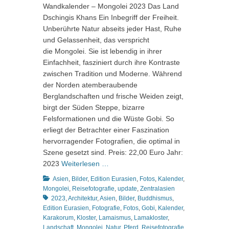
Wandkalender – Mongolei 2023 Das Land
Dschingis Khans Ein Inbegriff der Freiheit.
Unberührte Natur abseits jeder Hast, Ruhe
und Gelassenheit, das verspricht
die Mongolei. Sie ist lebendig in ihrer
Einfachheit, fasziniert durch ihre Kontraste
zwischen Tradition und Moderne. Während
der Norden atemberaubende
Berglandschaften und frische Weiden zeigt,
birgt der Süden Steppe, bizarre
Felsformationen und die Wüste Gobi. So
erliegt der Betrachter einer Faszination
hervorragender Fotografien, die optimal in
Szene gesetzt sind. Preis: 22,00 Euro Jahr:
2023
Weiterlesen …
Kategorien
Asien
,
Bilder
,
Edition Eurasien
,
Fotos
,
Kalender
,
Schlagworte
Mongolei
,
Reisefotografie
,
update
,
Zentralasien
2023
,
Architektur
,
Asien
,
Bilder
,
Buddhismus
,
Edition Eurasien
,
Fotografie
,
Fotos
,
Gobi
,
Kalender
,
Karakorum
,
Kloster
,
Lamaismus
,
Lamakloster
,
Landschaft
,
Mongolei
,
Natur
,
Pferd
,
Reisefotografie
,