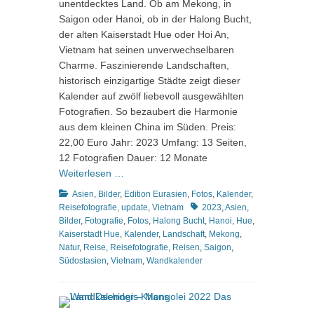
unentdecktes Land. Ob am Mekong, in
Saigon oder Hanoi, ob in der Halong Bucht,
der alten Kaiserstadt Hue oder Hoi An,
Vietnam hat seinen unverwechselbaren
Charme. Faszinierende Landschaften,
historisch einzigartige Städte zeigt dieser
Kalender auf zwölf liebevoll ausgewählten
Fotografien. So bezaubert die Harmonie
aus dem kleinen China im Süden. Preis:
22,00 Euro Jahr: 2023 Umfang: 13 Seiten,
12 Fotografien Dauer: 12 Monate
Weiterlesen …
Kategorien
Asien
,
Bilder
,
Edition Eurasien
,
Fotos
,
Kalender
,
Schlagworte
Reisefotografie
,
update
,
Vietnam
2023
,
Asien
,
Bilder
,
Fotografie
,
Fotos
,
Halong Bucht
,
Hanoi
,
Hue
,
Kaiserstadt Hue
,
Kalender
,
Landschaft
,
Mekong
,
Natur
,
Reise
,
Reisefotografie
,
Reisen
,
Saigon
,
Südostasien
,
Vietnam
,
Wandkalender