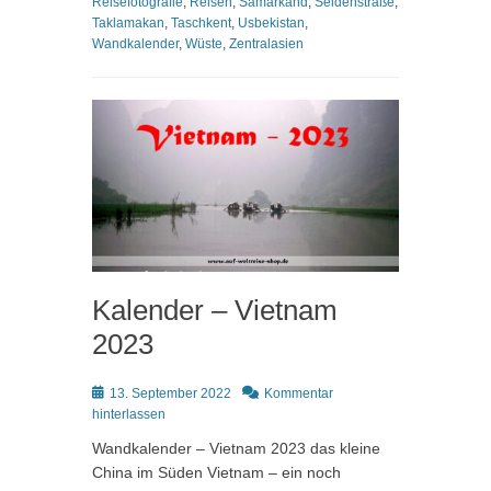
Reisefotografie
,
Reisen
,
Samarkand
,
Seidenstraße
,
Taklamakan
,
Taschkent
,
Usbekistan
,
Wandkalender
,
Wüste
,
Zentralasien
Kalender – Vietnam
2023
Posted
13. September 2022
Kommentar
on
hinterlassen
Wandkalender – Vietnam 2023 das kleine
China im Süden Vietnam – ein noch