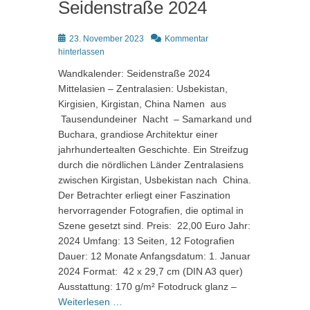
Seidenstraße 2024
Posted
23. November 2023
Kommentar
on
hinterlassen
Wandkalender: Seidenstraße 2024
Mittelasien – Zentralasien: Usbekistan,
Kirgisien, Kirgistan, China Namen aus
Tausendundeiner Nacht – Samarkand und
Buchara, grandiose Architektur einer
jahrhundertealten Geschichte. Ein Streifzug
durch die nördlichen Länder Zentralasiens
zwischen Kirgistan, Usbekistan nach China.
Der Betrachter erliegt einer Faszination
hervorragender Fotografien, die optimal in
Szene gesetzt sind. Preis: 22,00 Euro Jahr:
2024 Umfang: 13 Seiten, 12 Fotografien
Dauer: 12 Monate Anfangsdatum: 1. Januar
2024 Format: 42 x 29,7 cm (DIN A3 quer)
Ausstattung: 170 g/m² Fotodruck glanz –
Weiterlesen …