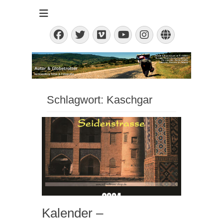
backpacking - Reisen & Fotografieren
auf-weltreise.de
Facebook
Twitter
Vimeo
Instagram
Website
YouTube
Schlagwort:
Kaschgar
Kalender –