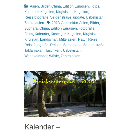
Kategorien
Asien
,
Bilder
,
China
,
Edition Eurasien
,
Fotos
,
Kalender
,
Kirgisien
,
Kirgisistan
,
Kirgistan
,
Reisefotografie
,
Seidenstraße
,
update
,
Usbekistan
,
Schlagworte
Zentralasien
2023
,
Architektur
,
Asien
,
Bilder
,
Buchara
,
China
,
Edition Eurasien
,
Fotografie
,
Fotos
,
Kalender
,
Kaschgar
,
Kirgisien
,
Kirgisistan
,
Kirgistan
,
Landschaft
,
Mittelasien
,
Natur
,
Reise
,
Reisefotografie
,
Reisen
,
Samarkand
,
Seidenstraße
,
Taklamakan
,
Taschkent
,
Usbekistan
,
Wandkalender
,
Wüste
,
Zentralasien
Kalender –