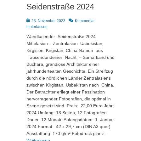
Seidenstraße 2024
Posted
23. November 2023
Kommentar
on
hinterlassen
Wandkalender: Seidenstraße 2024
Mittelasien – Zentralasien: Usbekistan,
Kirgisien, Kirgistan, China Namen aus
Tausendundeiner Nacht – Samarkand und
Buchara, grandiose Architektur einer
jahrhundertealten Geschichte. Ein Streifzug
durch die nördlichen Länder Zentralasiens
zwischen Kirgistan, Usbekistan nach China.
Der Betrachter erliegt einer Faszination
hervorragender Fotografien, die optimal in
Szene gesetzt sind. Preis: 22,00 Euro Jahr:
2024 Umfang: 13 Seiten, 12 Fotografien
Dauer: 12 Monate Anfangsdatum: 1. Januar
2024 Format: 42 x 29,7 cm (DIN A3 quer)
Ausstattung: 170 g/m² Fotodruck glanz –
Weiterlesen …