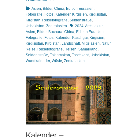
Kategorien
Asien
,
Bilder
,
China
,
Edition Eurasien
,
Fotografie
,
Fotos
,
Kalender
,
Kirgisien
,
Kirgisistan
,
Kirgistan
,
Reisefotografie
,
Seidenstraße
,
Schlagworte
Usbekistan
,
Zentralasien
2024
,
Architektur
,
Asien
,
Bilder
,
Buchara
,
China
,
Edition Eurasien
,
Fotografie
,
Fotos
,
Kalender
,
Kaschgar
,
Kirgisien
,
Kirgisistan
,
Kirgistan
,
Landschaft
,
Mittelasien
,
Natur
,
Reise
,
Reisefotografie
,
Reisen
,
Samarkand
,
Seidenstraße
,
Taklamakan
,
Taschkent
,
Usbekistan
,
Wandkalender
,
Wüste
,
Zentralasien
Kalender –