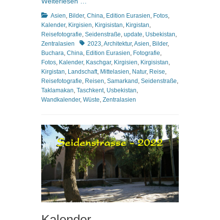
Weiterlesen …
Kategorien
Asien
,
Bilder
,
China
,
Edition Eurasien
,
Fotos
,
Kalender
,
Kirgisien
,
Kirgisistan
,
Kirgistan
,
Reisefotografie
,
Seidenstraße
,
update
,
Usbekistan
,
Schlagworte
Zentralasien
2023
,
Architektur
,
Asien
,
Bilder
,
Buchara
,
China
,
Edition Eurasien
,
Fotografie
,
Fotos
,
Kalender
,
Kaschgar
,
Kirgisien
,
Kirgisistan
,
Kirgistan
,
Landschaft
,
Mittelasien
,
Natur
,
Reise
,
Reisefotografie
,
Reisen
,
Samarkand
,
Seidenstraße
,
Taklamakan
,
Taschkent
,
Usbekistan
,
Wandkalender
,
Wüste
,
Zentralasien
Kalender –