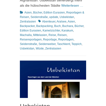
Afghanistan. Usbekistan beherbergt mehr
als die hübschesten Städte
Weiterlesen …
Kategorien
Asien
,
Bücher
,
Edition Eurasien
,
Reportagen &
Reisen
,
Seidenstraße
,
update
,
Usbekistan
,
Schlagworte
Zentralasien
Abenteuer
,
Aralsee
,
Asien
,
Backpacker
,
Backpacking
,
Buch
,
Buchara
,
Bücher
,
Edition Eurasien
,
Kamelzüchter
,
Karakum
,
Machalla
,
Mittelasien
,
Reise
,
Reisen
,
Reisereportagen
,
Reportage
,
Reportagen
,
Seidenstraße
,
Seidenweber
,
Taschkent
,
Teppich
,
Usbekistan
,
Wüste
,
Zentralasien