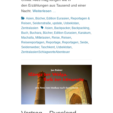
den Erzählungen aus Tausend und einer
Nacht.
Weiterlesen …
Kategorien
Asien
,
Bücher
,
Edition Eurasien
,
Reportagen &
Reisen
,
Seidenstraße
,
update
,
Usbekistan
,
Schlagworte
Zentralasien
Asien
,
Backpacker
,
Backpacking
,
Buch
,
Buchara
,
Bücher
,
Edition Eurasien
,
Karakum
,
Machalla
,
Mittelasien
,
Reise
,
Reisen
,
Reisereportagen
,
Reportage
,
Reportagen
,
Seide
,
Seidenweber
,
Taschkent
,
Usbekistan
,
ZentralasienSchlagworteAbenteuer