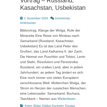
Vortrag – Russland,
Kasachstan, Usbekistan
Posted
3. November 2004
Kommentar
on
hinterlassen
Bildvortrag: Klänge der Wolga, Rufe der
Minarette Eine Reise von Moskau nach
Samarkand (Russland, Kasachstan,
Usbekistan) Es ist das Land Peter des
Großen, das Land Katharina II. der Zarin.
Die Heimat von Puschkin und Tolstoi, Lenin
und Stalin, Revolution und Perestroika.
Russland, ein uraltes Land, aber in jedem
Jahrhundert, an jedem Tag ändert es sich.
Eine noch immer von vielen Europäern
verschlossene Welt. Mütterchen Wolga, der
Strom im Herzen der russischen Menschen,
eine Lebensader. Samarkand, Buchara,
Taschkent – Namen aus
Weiterlesen …
Kategorien
Asien
,
Bilder
,
Edition Eurasien
,
Europa
,