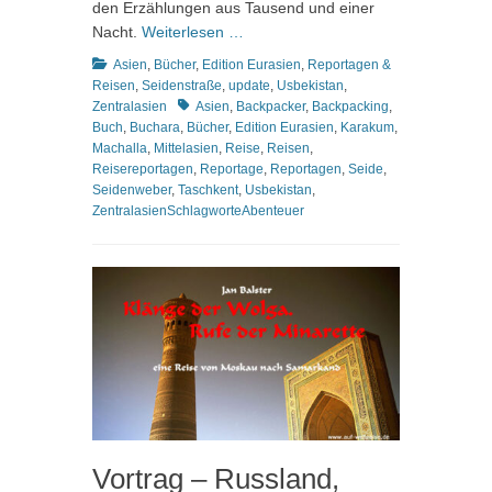
den Erzählungen aus Tausend und einer
Nacht.
Weiterlesen …
Kategorien
Asien
,
Bücher
,
Edition Eurasien
,
Reportagen &
Reisen
,
Seidenstraße
,
update
,
Usbekistan
,
Schlagworte
Zentralasien
Asien
,
Backpacker
,
Backpacking
,
Buch
,
Buchara
,
Bücher
,
Edition Eurasien
,
Karakum
,
Machalla
,
Mittelasien
,
Reise
,
Reisen
,
Reisereportagen
,
Reportage
,
Reportagen
,
Seide
,
Seidenweber
,
Taschkent
,
Usbekistan
,
ZentralasienSchlagworteAbenteuer
Vortrag – Russland,