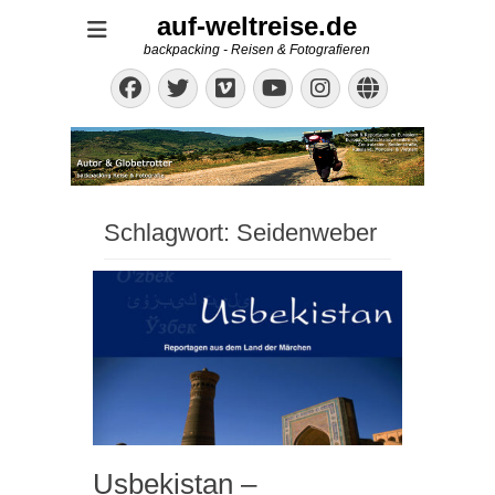
auf-weltreise.de
backpacking - Reisen & Fotografieren
Facebook
Twitter
Vimeo
Instagram
Website
YouTube
Schlagwort:
Seidenweber
Usbekistan –