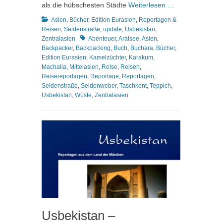
als die hübschesten Städte
Weiterlesen …
Kategorien
Asien
,
Bücher
,
Edition Eurasien
,
Reportagen &
Reisen
,
Seidenstraße
,
update
,
Usbekistan
,
Schlagworte
Zentralasien
Abenteuer
,
Aralsee
,
Asien
,
Backpacker
,
Backpacking
,
Buch
,
Buchara
,
Bücher
,
Edition Eurasien
,
Kamelzüchter
,
Karakum
,
Machalla
,
Mittelasien
,
Reise
,
Reisen
,
Reisereportagen
,
Reportage
,
Reportagen
,
Seidenstraße
,
Seidenweber
,
Taschkent
,
Teppich
,
Usbekistan
,
Wüste
,
Zentralasien
Usbekistan –