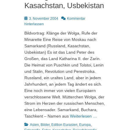
Kasachstan, Usbekistan
Posted
3. November 2004
Kommentar
on
hinterlassen
Bildvortrag: Klänge der Wolga, Rufe der
Minarette Eine Reise von Moskau nach
Samarkand (Russland, Kasachstan,
Usbekistan) Es ist das Land Peter des
Großen, das Land Katharina II. der Zarin.
Die Heimat von Puschkin und Tolstoi, Lenin
und Stalin, Revolution und Perestroika.
Russland, ein uraltes Land, aber in jedem
Jahrhundert, an jedem Tag ändert es sich.
Eine noch immer von vielen Europäern
verschlossene Welt. Mütterchen Wolga, der
Strom im Herzen der russischen Menschen,
eine Lebensader. Samarkand, Buchara,
Taschkent – Namen aus
Weiterlesen …
Kategorien
Asien
,
Bilder
,
Edition Eurasien
,
Europa
,