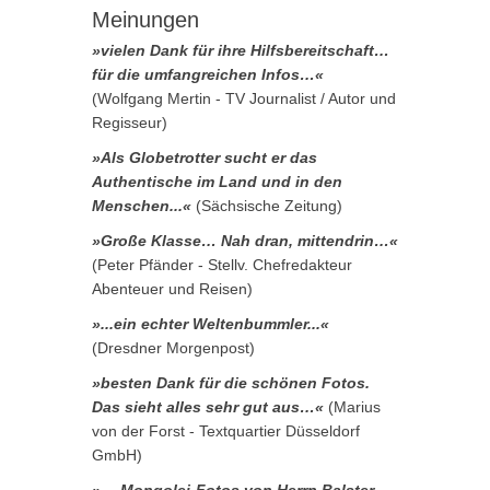
Meinungen
»vielen Dank für ihre Hilfsbereitschaft…
für die umfangreichen Infos…«
(Wolfgang Mertin - TV Journalist / Autor und
Regisseur)
»Als Globetrotter sucht er das
Authentische im Land und in den
Menschen...«
(Sächsische Zeitung)
»Große Klasse… Nah dran, mittendrin…«
(Peter Pfänder - Stellv. Chefredakteur
Abenteuer und Reisen)
»...ein echter Weltenbummler...«
(Dresdner Morgenpost)
»besten Dank für die schönen Fotos.
Das sieht alles sehr gut aus…«
(Marius
von der Forst - Textquartier Düsseldorf
GmbH)
»… Mongolei-Fotos von Herrn Balster