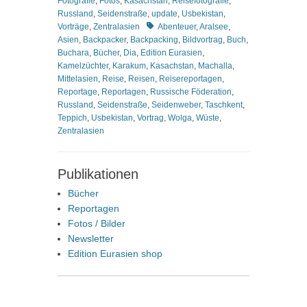
Fotografie
,
Fotos
,
Kasachstan
,
Reisefotografie
,
Russland
,
Seidenstraße
,
update
,
Usbekistan
,
Schlagworte
Vorträge
,
Zentralasien
Abenteuer
,
Aralsee
,
Asien
,
Backpacker
,
Backpacking
,
Bildvortrag
,
Buch
,
Buchara
,
Bücher
,
Dia
,
Edition Eurasien
,
Kamelzüchter
,
Karakum
,
Kasachstan
,
Machalla
,
Mittelasien
,
Reise
,
Reisen
,
Reisereportagen
,
Reportage
,
Reportagen
,
Russische Föderation
,
Russland
,
Seidenstraße
,
Seidenweber
,
Taschkent
,
Teppich
,
Usbekistan
,
Vortrag
,
Wolga
,
Wüste
,
Zentralasien
Publikationen
Bücher
Reportagen
Fotos / Bilder
Newsletter
Edition Eurasien shop