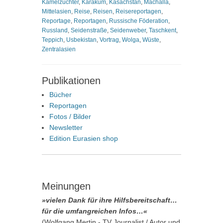
Kamelzüchter
,
Karakum
,
Kasachstan
,
Machalla
,
Mittelasien
,
Reise
,
Reisen
,
Reisereportagen
,
Reportage
,
Reportagen
,
Russische Föderation
,
Russland
,
Seidenstraße
,
Seidenweber
,
Taschkent
,
Teppich
,
Usbekistan
,
Vortrag
,
Wolga
,
Wüste
,
Zentralasien
Publikationen
Bücher
Reportagen
Fotos / Bilder
Newsletter
Edition Eurasien shop
Meinungen
»vielen Dank für ihre Hilfsbereitschaft…
für die umfangreichen Infos…«
(Wolfgang Mertin - TV Journalist / Autor und