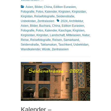
Kategorien
Asien
,
Bilder
,
China
,
Edition Eurasien
,
Fotografie
,
Fotos
,
Kalender
,
Kirgisien
,
Kirgisistan
,
Kirgistan
,
Reisefotografie
,
Seidenstraße
,
Schlagworte
Usbekistan
,
Zentralasien
2024
,
Architektur
,
Asien
,
Bilder
,
Buchara
,
China
,
Edition Eurasien
,
Fotografie
,
Fotos
,
Kalender
,
Kaschgar
,
Kirgisien
,
Kirgisistan
,
Kirgistan
,
Landschaft
,
Mittelasien
,
Natur
,
Reise
,
Reisefotografie
,
Reisen
,
Samarkand
,
Seidenstraße
,
Taklamakan
,
Taschkent
,
Usbekistan
,
Wandkalender
,
Wüste
,
Zentralasien
Kalender –