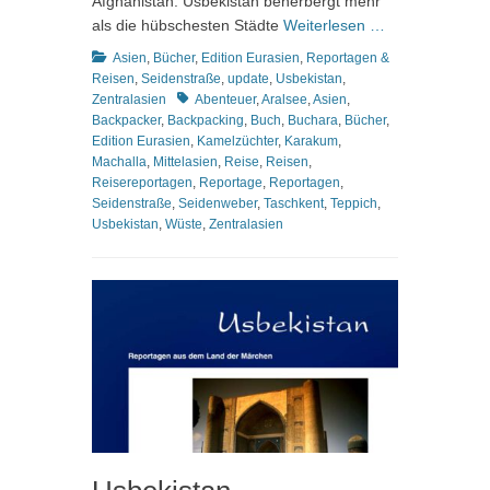
Afghanistan. Usbekistan beherbergt mehr
als die hübschesten Städte
Weiterlesen …
Kategorien
Asien
,
Bücher
,
Edition Eurasien
,
Reportagen &
Reisen
,
Seidenstraße
,
update
,
Usbekistan
,
Schlagworte
Zentralasien
Abenteuer
,
Aralsee
,
Asien
,
Backpacker
,
Backpacking
,
Buch
,
Buchara
,
Bücher
,
Edition Eurasien
,
Kamelzüchter
,
Karakum
,
Machalla
,
Mittelasien
,
Reise
,
Reisen
,
Reisereportagen
,
Reportage
,
Reportagen
,
Seidenstraße
,
Seidenweber
,
Taschkent
,
Teppich
,
Usbekistan
,
Wüste
,
Zentralasien