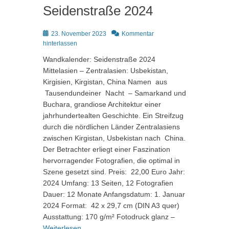
Seidenstraße 2024
Posted
23. November 2023
Kommentar
on
hinterlassen
Wandkalender: Seidenstraße 2024
Mittelasien – Zentralasien: Usbekistan,
Kirgisien, Kirgistan, China Namen aus
Tausendundeiner Nacht – Samarkand und
Buchara, grandiose Architektur einer
jahrhundertealten Geschichte. Ein Streifzug
durch die nördlichen Länder Zentralasiens
zwischen Kirgistan, Usbekistan nach China.
Der Betrachter erliegt einer Faszination
hervorragender Fotografien, die optimal in
Szene gesetzt sind. Preis: 22,00 Euro Jahr:
2024 Umfang: 13 Seiten, 12 Fotografien
Dauer: 12 Monate Anfangsdatum: 1. Januar
2024 Format: 42 x 29,7 cm (DIN A3 quer)
Ausstattung: 170 g/m² Fotodruck glanz –
Weiterlesen …