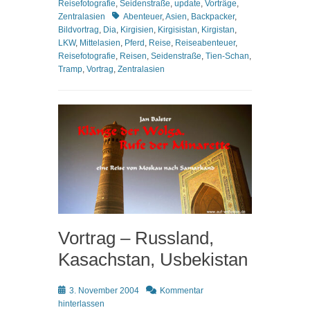
Reisefotografie
,
Seidenstraße
,
update
,
Vorträge
,
Schlagworte
Zentralasien
Abenteuer
,
Asien
,
Backpacker
,
Bildvortrag
,
Dia
,
Kirgisien
,
Kirgisistan
,
Kirgistan
,
LKW
,
Mittelasien
,
Pferd
,
Reise
,
Reiseabenteuer
,
Reisefotografie
,
Reisen
,
Seidenstraße
,
Tien-Schan
,
Tramp
,
Vortrag
,
Zentralasien
Vortrag – Russland,
Kasachstan, Usbekistan
Posted
3. November 2004
Kommentar
on
hinterlassen