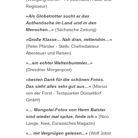
Regisseur)
»Als Globetrotter sucht er das
Authentische im Land und in den
Menschen...«
(Sächsische Zeitung)
»Große Klasse… Nah dran, mittendrin…«
(Peter Pfänder - Stellv. Chefredakteur
Abenteuer und Reisen)
»...ein echter Weltenbummler...«
(Dresdner Morgenpost)
»besten Dank für die schönen Fotos.
Das sieht alles sehr gut aus…«
(Marius
von der Forst - Textquartier Düsseldorf
GmbH)
»… Mongolei-Fotos von Herrn Balster
sind wieder mal spitze, finde ich.«
(Nico
Lange, Kiew, Eurasisches Magazin)
»... mit Vergnügen gelesen...«
(Wolf Jobst