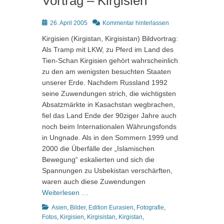
Vortrag – Kirgisien
Posted
26. April 2005
Kommentar hinterlassen
on
Kirgisien (Kirgistan, Kirgisistan) Bildvortrag:
Als Tramp mit LKW, zu Pferd im Land des
Tien-Schan Kirgisien gehört wahrscheinlich
zu den am wenigsten besuchten Staaten
unserer Erde. Nachdem Russland 1992
seine Zuwendungen strich, die wichtigsten
Absatzmärkte in Kasachstan wegbrachen,
fiel das Land Ende der 90ziger Jahre auch
noch beim Internationalen Währungsfonds
in Ungnade. Als in den Sommern 1999 und
2000 die Überfälle der „Islamischen
Bewegung“ eskalierten und sich die
Spannungen zu Usbekistan verschärften,
waren auch diese Zuwendungen
Weiterlesen …
Kategorien
Asien
,
Bilder
,
Edition Eurasien
,
Fotografie
,
Fotos
,
Kirgisien
,
Kirgisistan
,
Kirgistan
,