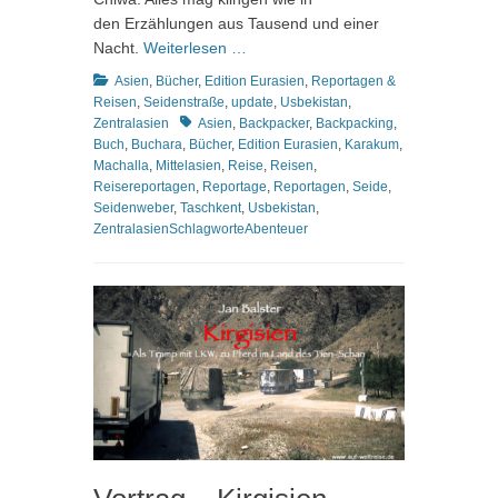
den Erzählungen aus Tausend und einer
Nacht.
Weiterlesen …
Kategorien
Asien
,
Bücher
,
Edition Eurasien
,
Reportagen &
Reisen
,
Seidenstraße
,
update
,
Usbekistan
,
Schlagworte
Zentralasien
Asien
,
Backpacker
,
Backpacking
,
Buch
,
Buchara
,
Bücher
,
Edition Eurasien
,
Karakum
,
Machalla
,
Mittelasien
,
Reise
,
Reisen
,
Reisereportagen
,
Reportage
,
Reportagen
,
Seide
,
Seidenweber
,
Taschkent
,
Usbekistan
,
ZentralasienSchlagworteAbenteuer