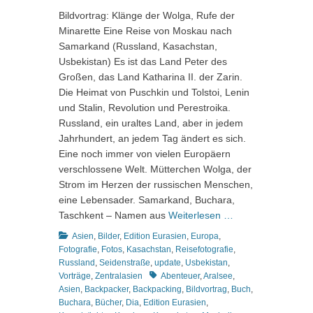
Bildvortrag: Klänge der Wolga, Rufe der
Minarette Eine Reise von Moskau nach
Samarkand (Russland, Kasachstan,
Usbekistan) Es ist das Land Peter des
Großen, das Land Katharina II. der Zarin.
Die Heimat von Puschkin und Tolstoi, Lenin
und Stalin, Revolution und Perestroika.
Russland, ein uraltes Land, aber in jedem
Jahrhundert, an jedem Tag ändert es sich.
Eine noch immer von vielen Europäern
verschlossene Welt. Mütterchen Wolga, der
Strom im Herzen der russischen Menschen,
eine Lebensader. Samarkand, Buchara,
Taschkent – Namen aus
Weiterlesen …
Kategorien
Asien
,
Bilder
,
Edition Eurasien
,
Europa
,
Fotografie
,
Fotos
,
Kasachstan
,
Reisefotografie
,
Russland
,
Seidenstraße
,
update
,
Usbekistan
,
Schlagworte
Vorträge
,
Zentralasien
Abenteuer
,
Aralsee
,
Asien
,
Backpacker
,
Backpacking
,
Bildvortrag
,
Buch
,
Buchara
,
Bücher
,
Dia
,
Edition Eurasien
,