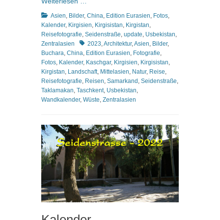
Weiterlesen …
Kategorien
Asien
,
Bilder
,
China
,
Edition Eurasien
,
Fotos
,
Kalender
,
Kirgisien
,
Kirgisistan
,
Kirgistan
,
Reisefotografie
,
Seidenstraße
,
update
,
Usbekistan
,
Schlagworte
Zentralasien
2023
,
Architektur
,
Asien
,
Bilder
,
Buchara
,
China
,
Edition Eurasien
,
Fotografie
,
Fotos
,
Kalender
,
Kaschgar
,
Kirgisien
,
Kirgisistan
,
Kirgistan
,
Landschaft
,
Mittelasien
,
Natur
,
Reise
,
Reisefotografie
,
Reisen
,
Samarkand
,
Seidenstraße
,
Taklamakan
,
Taschkent
,
Usbekistan
,
Wandkalender
,
Wüste
,
Zentralasien
Kalender –