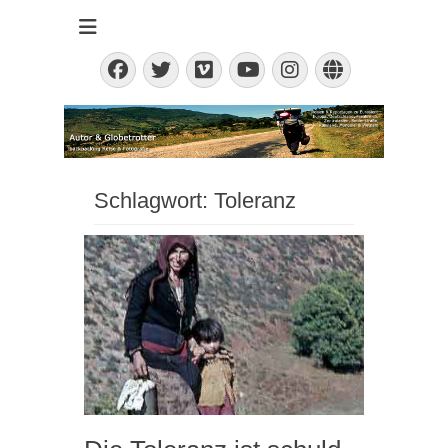
backpacking - Reisen & Fotografieren
auf-weltreise.de
Facebook
Twitter
Vimeo
Instagram
Website
YouTube
Schlagwort:
Toleranz