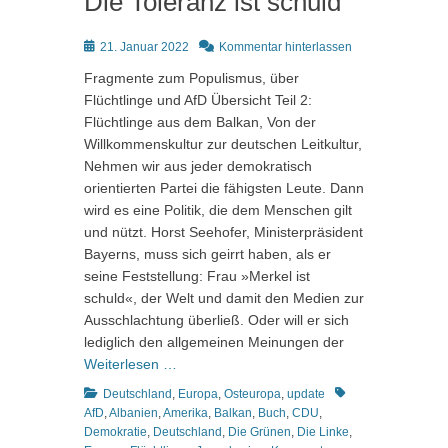
Die Toleranz ist schuld
Posted
21. Januar 2022
Kommentar hinterlassen
on
Fragmente zum Populismus, über
Flüchtlinge und AfD Übersicht Teil 2:
Flüchtlinge aus dem Balkan, Von der
Willkommenskultur zur deutschen Leitkultur,
Nehmen wir aus jeder demokratisch
orientierten Partei die fähigsten Leute. Dann
wird es eine Politik, die dem Menschen gilt
und nützt. Horst Seehofer, Ministerpräsident
Bayerns, muss sich geirrt haben, als er
seine Feststellung: Frau »Merkel ist
schuld«, der Welt und damit den Medien zur
Ausschlachtung überließ. Oder will er sich
lediglich den allgemeinen Meinungen der
Weiterlesen …
Kategorien
Schlagworte
Deutschland
,
Europa
,
Osteuropa
,
update
AfD
,
Albanien
,
Amerika
,
Balkan
,
Buch
,
CDU
,
Demokratie
,
Deutschland
,
Die Grünen
,
Die Linke
,