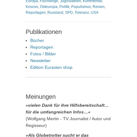
Europa
,
Flüchtlinge
,
Jugoslawien
,
Kommentar
,
Kosovo
,
Osteuropa
,
Politik
,
Populismus
,
Reisen
,
Reportagen
,
Russland
,
SPD
,
Toleranz
,
USA
Publikationen
Bücher
Reportagen
Fotos / Bilder
Newsletter
Edition Eurasien shop
Meinungen
»vielen Dank für ihre Hilfsbereitschaft…
für die umfangreichen Infos…«
(Wolfgang Mertin - TV Journalist / Autor und
Regisseur)
»Als Globetrotter sucht er das