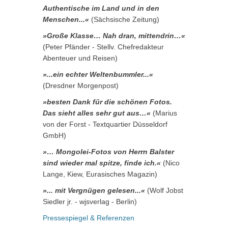
Authentische im Land und in den
Menschen...«
(Sächsische Zeitung)
»Große Klasse… Nah dran, mittendrin…«
(Peter Pfänder - Stellv. Chefredakteur
Abenteuer und Reisen)
»...ein echter Weltenbummler...«
(Dresdner Morgenpost)
»besten Dank für die schönen Fotos.
Das sieht alles sehr gut aus…«
(Marius
von der Forst - Textquartier Düsseldorf
GmbH)
»… Mongolei-Fotos von Herrn Balster
sind wieder mal spitze, finde ich.«
(Nico
Lange, Kiew, Eurasisches Magazin)
»... mit Vergnügen gelesen...«
(Wolf Jobst
Siedler jr. - wjsverlag - Berlin)
Pressespiegel & Referenzen