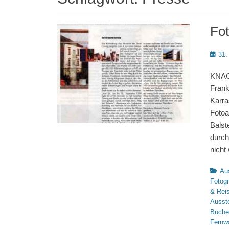
Fot
Poste
31.
on
KNACK
Frank
Karra
Fotoa
Balst
durch
nicht
Katego
Au
Fotogr
& Rei
Ausst
Büche
Fernw