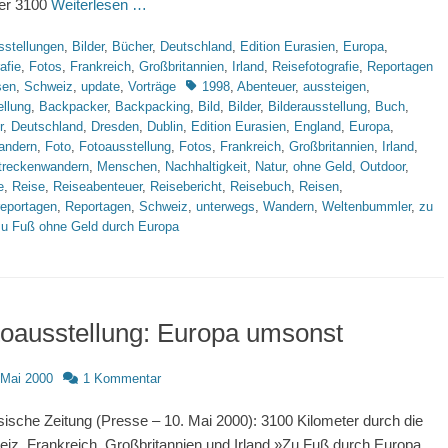
 er 3100
Weiterlesen …
rien
sstellungen
,
Bilder
,
Bücher
,
Deutschland
,
Edition Eurasien
,
Europa
,
afie
,
Fotos
,
Frankreich
,
Großbritannien
,
Irland
,
Reisefotografie
,
Reportagen
Schlagworte
sen
,
Schweiz
,
update
,
Vorträge
1998
,
Abenteuer
,
aussteigen
,
ellung
,
Backpacker
,
Backpacking
,
Bild
,
Bilder
,
Bilderausstellung
,
Buch
,
r
,
Deutschland
,
Dresden
,
Dublin
,
Edition Eurasien
,
England
,
Europa
,
andern
,
Foto
,
Fotoausstellung
,
Fotos
,
Frankreich
,
Großbritannien
,
Irland
,
treckenwandern
,
Menschen
,
Nachhaltigkeit
,
Natur
,
ohne Geld
,
Outdoor
,
e
,
Reise
,
Reiseabenteuer
,
Reisebericht
,
Reisebuch
,
Reisen
,
reportagen
,
Reportagen
,
Schweiz
,
unterwegs
,
Wandern
,
Weltenbummler
,
zu
zu Fuß ohne Geld durch Europa
oausstellung: Europa umsonst
d
 Mai 2000
1 Kommentar
ische Zeitung (Presse – 10. Mai 2000): 3100 Kilometer durch die
iz, Frankreich, Großbritannien und Irland »Zu Fuß durch Europa