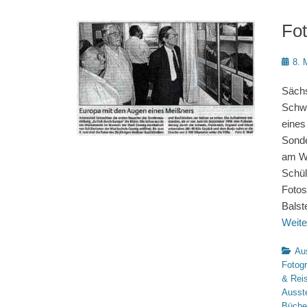
Fot
Poste
8. 
on
Sächs
Schwe
eines
Sonde
am W
Schül
Fotos
Balst
Weite
Katego
Au
Fotogr
& Rei
Ausst
Büche