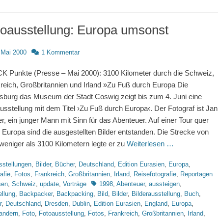
oausstellung: Europa umsonst
d
 Mai 2000
1 Kommentar
 Punkte (Presse – Mai 2000): 3100 Kilometer durch die Schweiz,
reich, Großbritannien und Irland »Zu Fuß durch Europa Die
sburg das Museum der Stadt Coswig zeigt bis zum 4. Juni eine
usstellung mit dem Titel ›Zu Fuß durch Europa‹. Der Fotograf ist Jan
er, ein junger Mann mit Sinn für das Abenteuer. Auf einer Tour quer
 Europa sind die ausgestellten Bilder entstanden. Die Strecke von
 weniger als 3100 Kilometern legte er zu
Weiterlesen …
rien
sstellungen
,
Bilder
,
Bücher
,
Deutschland
,
Edition Eurasien
,
Europa
,
afie
,
Fotos
,
Frankreich
,
Großbritannien
,
Irland
,
Reisefotografie
,
Reportagen
Schlagworte
sen
,
Schweiz
,
update
,
Vorträge
1998
,
Abenteuer
,
aussteigen
,
ellung
,
Backpacker
,
Backpacking
,
Bild
,
Bilder
,
Bilderausstellung
,
Buch
,
r
,
Deutschland
,
Dresden
,
Dublin
,
Edition Eurasien
,
England
,
Europa
,
andern
,
Foto
,
Fotoausstellung
,
Fotos
,
Frankreich
,
Großbritannien
,
Irland
,