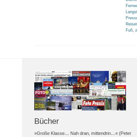
Fernw
Langs
Press
Reise
Fuß
,
Bücher
»Große Klasse… Nah dran, mittendrin…« (Peter