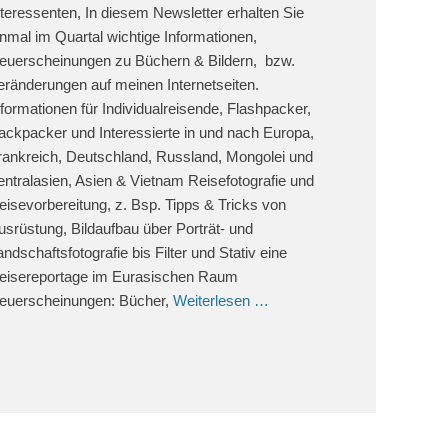
nteressenten, In diesem Newsletter erhalten Sie
inmal im Quartal wichtige Informationen,
euerscheinungen zu Büchern & Bildern, bzw.
eränderungen auf meinen Internetseiten.
nformationen für Individualreisende, Flashpacker,
ackpacker und Interessierte in und nach Europa,
rankreich, Deutschland, Russland, Mongolei und
entralasien, Asien & Vietnam Reisefotografie und
eisevorbereitung, z. Bsp. Tipps & Tricks von
usrüstung, Bildaufbau über Porträt- und
andschaftsfotografie bis Filter und Stativ eine
eisereportage im Eurasischen Raum
euerscheinungen: Bücher,
Weiterlesen …