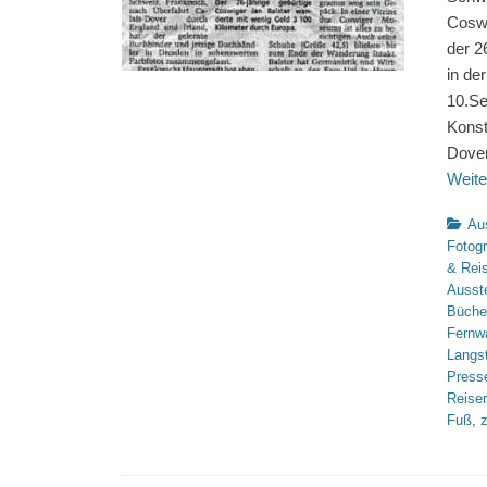
Coswi
der 2
in de
10.Se
Konst
Dover
Weite
Katego
Au
Fotogr
& Rei
Ausst
Büche
Fernw
Langs
Press
Reise
Fuß
,