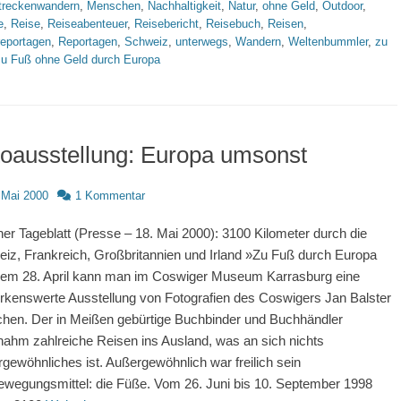
treckenwandern
,
Menschen
,
Nachhaltigkeit
,
Natur
,
ohne Geld
,
Outdoor
,
e
,
Reise
,
Reiseabenteuer
,
Reisebericht
,
Reisebuch
,
Reisen
,
reportagen
,
Reportagen
,
Schweiz
,
unterwegs
,
Wandern
,
Weltenbummler
,
zu
zu Fuß ohne Geld durch Europa
oausstellung: Europa umsonst
d
 Mai 2000
1 Kommentar
er Tageblatt (Presse – 18. Mai 2000): 3100 Kilometer durch die
iz, Frankreich, Großbritannien und Irland »Zu Fuß durch Europa
dem 28. April kann man im Coswiger Museum Karrasburg eine
kenswerte Ausstellung von Fotografien des Coswigers Jan Balster
hen. Der in Meißen gebürtige Buchbinder und Buchhändler
nahm zahlreiche Reisen ins Ausland, was an sich nichts
gewöhnliches ist. Außergewöhnlich war freilich sein
ewegungsmittel: die Füße. Vom 26. Juni bis 10. September 1998