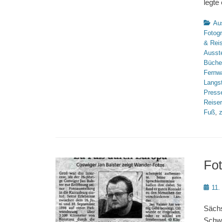
legte
Katego
Au
Fotogr
& Rei
Ausst
Büche
Fernw
Langs
Press
Reise
Fuß
,
Fot
Poste
11.
on
Sächs
Schwe