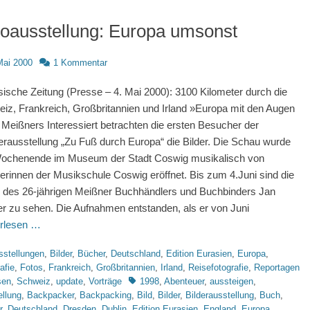
oausstellung: Europa umsonst
d
Mai 2000
1 Kommentar
ische Zeitung (Presse – 4. Mai 2000): 3100 Kilometer durch die
iz, Frankreich, Großbritannien und Irland »Europa mit den Augen
 Meißners Interessiert betrachten die ersten Besucher der
rausstellung „Zu Fuß durch Europa“ die Bilder. Die Schau wurde
ochenende im Museum der Stadt Coswig musikalisch von
erinnen der Musikschule Coswig eröffnet. Bis zum 4.Juni sind die
 des 26-jährigen Meißner Buchhändlers und Buchbinders Jan
er zu sehen. Die Aufnahmen entstanden, als er von Juni
rlesen …
rien
sstellungen
,
Bilder
,
Bücher
,
Deutschland
,
Edition Eurasien
,
Europa
,
afie
,
Fotos
,
Frankreich
,
Großbritannien
,
Irland
,
Reisefotografie
,
Reportagen
Schlagworte
sen
,
Schweiz
,
update
,
Vorträge
1998
,
Abenteuer
,
aussteigen
,
ellung
,
Backpacker
,
Backpacking
,
Bild
,
Bilder
,
Bilderausstellung
,
Buch
,
r
,
Deutschland
,
Dresden
,
Dublin
,
Edition Eurasien
,
England
,
Europa
,