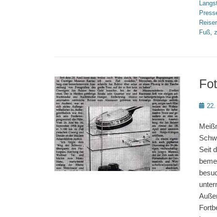
Langs
Press
Reise
Fuß
,
Fot
Poste
22.
on
Meißn
Schwe
Seit 
bemer
besuc
unter
Außer
Fortb