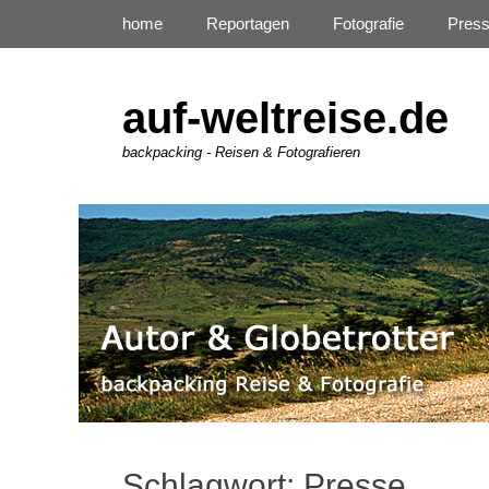
Primäres Menü
Zum
home
Reportagen
Fotografie
Pres
Inhalt
springen
auf-weltreise.de
backpacking - Reisen & Fotografieren
Schlagwort:
Presse