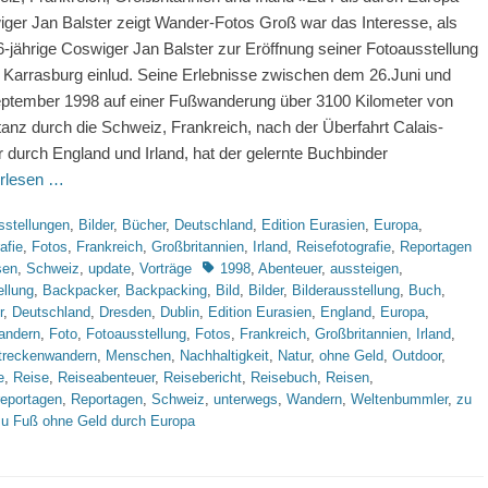
ger Jan Balster zeigt Wander-Fotos Groß war das Interesse, als
6-jährige Coswiger Jan Balster zur Eröffnung seiner Fotoausstellung
r Karrasburg einlud. Seine Erlebnisse zwischen dem 26.Juni und
ptember 1998 auf einer Fußwanderung über 3100 Kilometer von
anz durch die Schweiz, Frankreich, nach der Überfahrt Calais-
 durch England und Irland, hat der gelernte Buchbinder
rlesen …
rien
sstellungen
,
Bilder
,
Bücher
,
Deutschland
,
Edition Eurasien
,
Europa
,
afie
,
Fotos
,
Frankreich
,
Großbritannien
,
Irland
,
Reisefotografie
,
Reportagen
Schlagworte
sen
,
Schweiz
,
update
,
Vorträge
1998
,
Abenteuer
,
aussteigen
,
ellung
,
Backpacker
,
Backpacking
,
Bild
,
Bilder
,
Bilderausstellung
,
Buch
,
r
,
Deutschland
,
Dresden
,
Dublin
,
Edition Eurasien
,
England
,
Europa
,
andern
,
Foto
,
Fotoausstellung
,
Fotos
,
Frankreich
,
Großbritannien
,
Irland
,
treckenwandern
,
Menschen
,
Nachhaltigkeit
,
Natur
,
ohne Geld
,
Outdoor
,
e
,
Reise
,
Reiseabenteuer
,
Reisebericht
,
Reisebuch
,
Reisen
,
reportagen
,
Reportagen
,
Schweiz
,
unterwegs
,
Wandern
,
Weltenbummler
,
zu
zu Fuß ohne Geld durch Europa