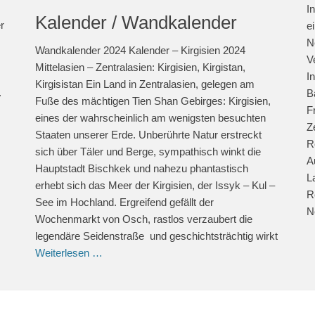
I
Kalender / Wandkalender
r
e
N
Wandkalender 2024 Kalender – Kirgisien 2024
V
Mittelasien – Zentralasien: Kirgisien, Kirgistan,
I
Kirgisistan Ein Land in Zentralasien, gelegen am
.
B
Fuße des mächtigen Tien Shan Gebirges: Kirgisien,
F
eines der wahrscheinlich am wenigsten besuchten
Z
Staaten unserer Erde. Unberührte Natur erstreckt
R
sich über Täler und Berge, sympathisch winkt die
A
Hauptstadt Bischkek und nahezu phantastisch
L
erhebt sich das Meer der Kirgisien, der Issyk – Kul –
R
See im Hochland. Ergreifend gefällt der
N
Wochenmarkt von Osch, rastlos verzaubert die
legendäre Seidenstraße und geschichtsträchtig wirkt
Weiterlesen …