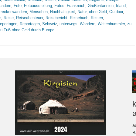
andern
,
Foto
,
Fotoausstellung
,
Fotos
,
Frankreich
,
Großbritannien
,
Irland
,
treckenwandern
,
Menschen
,
Nachhaltigkeit
,
Natur
,
ohne Geld
,
Outdoor
,
e
,
Reise
,
Reiseabenteuer
,
Reisebericht
,
Reisebuch
,
Reisen
,
reportagen
,
Reportagen
,
Schweiz
,
unterwegs
,
Wandern
,
Weltenbummler
,
zu
zu Fuß ohne Geld durch Europa
a
B