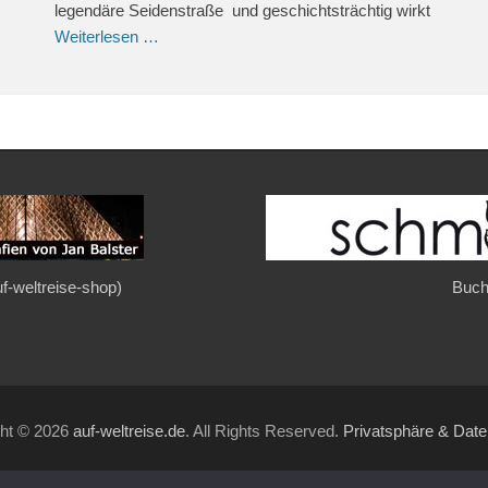
legendäre Seidenstraße und geschichtsträchtig wirkt
Weiterlesen …
auf-weltreise-shop)
Buch
ght © 2026
auf-weltreise.de
. All Rights Reserved.
Privatsphäre & Dat
Gridalicious von
Catch Themes