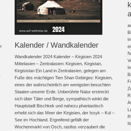
a
B
I
Kalender / Wandkalender
r
e
N
Wandkalender 2024 Kalender – Kirgisien 2024
V
Mittelasien – Zentralasien: Kirgisien, Kirgistan,
I
Kirgisistan Ein Land in Zentralasien, gelegen am
.
B
Fuße des mächtigen Tien Shan Gebirges: Kirgisien,
F
eines der wahrscheinlich am wenigsten besuchten
Z
Staaten unserer Erde. Unberührte Natur erstreckt
R
sich über Täler und Berge, sympathisch winkt die
A
Hauptstadt Bischkek und nahezu phantastisch
L
erhebt sich das Meer der Kirgisien, der Issyk – Kul –
R
See im Hochland. Ergreifend gefällt der
N
Wochenmarkt von Osch, rastlos verzaubert die