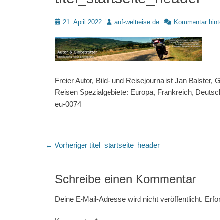
Posted
Autor
21. April 2022
auf-weltreise.de
Kommentar hint
on
Freier Autor, Bild- und Reisejournalist Jan Balster,
Reisen Spezialgebiete: Europa, Frankreich, Deutsc
eu-0074
Beitragsnavigation
Vorheriger
← Vorheriger
titel_startseite_header
Beitrag:
Schreibe einen Kommentar
Deine E-Mail-Adresse wird nicht veröffentlicht.
Erfo