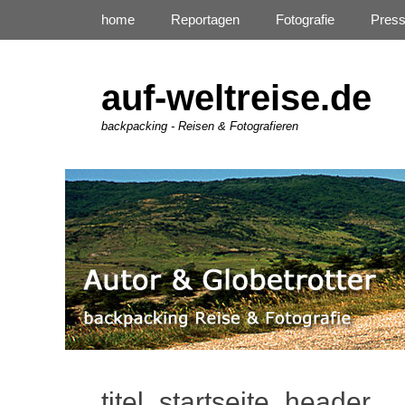
Primäres Menü
Zum
home
Reportagen
Fotografie
Pres
Inhalt
springen
auf-weltreise.de
backpacking - Reisen & Fotografieren
titel_startseite_header