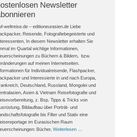
kostenlosen Newsletter
abonnieren
uf-weltreise.de – editioneurasien.de Liebe
ackpacker, Reisende, Fotografiebegeisterte und
nteressenten, In diesem Newsletter erhalten Sie
inmal im Quartal wichtige Informationen,
euerscheinungen zu Büchern & Bildern, bzw.
eränderungen auf meinen Internetseiten.
nformationen für Individualreisende, Flashpacker,
ackpacker und Interessierte in und nach Europa,
rankreich, Deutschland, Russland, Mongolei und
entralasien, Asien & Vietnam Reisefotografie und
eisevorbereitung, z. Bsp. Tipps & Tricks von
usrüstung, Bildaufbau über Porträt- und
andschaftsfotografie bis Filter und Stativ eine
eisereportage im Eurasischen Raum
euerscheinungen: Bücher,
Weiterlesen …