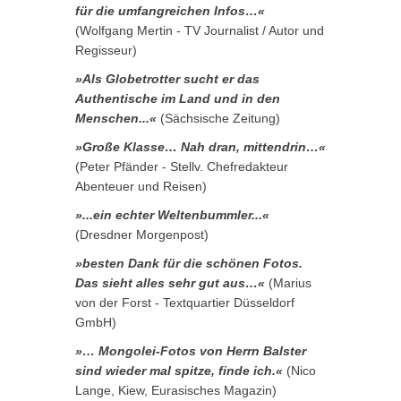
für die umfangreichen Infos…«
(Wolfgang Mertin - TV Journalist / Autor und
Regisseur)
»Als Globetrotter sucht er das
Authentische im Land und in den
Menschen...«
(Sächsische Zeitung)
»Große Klasse… Nah dran, mittendrin…«
(Peter Pfänder - Stellv. Chefredakteur
Abenteuer und Reisen)
»...ein echter Weltenbummler...«
(Dresdner Morgenpost)
»besten Dank für die schönen Fotos.
Das sieht alles sehr gut aus…«
(Marius
von der Forst - Textquartier Düsseldorf
GmbH)
»… Mongolei-Fotos von Herrn Balster
sind wieder mal spitze, finde ich.«
(Nico
Lange, Kiew, Eurasisches Magazin)