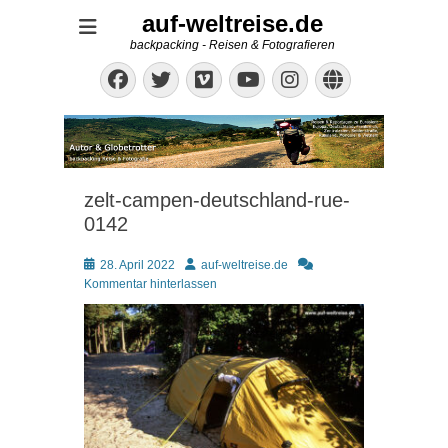
auf-weltreise.de
backpacking - Reisen & Fotografieren
Facebook
Twitter
Vimeo
Instagram
Website
YouTube
zelt-campen-deutschland-rue-
0142
Posted
Autor
28. April 2022
auf-weltreise.de
on
Kommentar hinterlassen