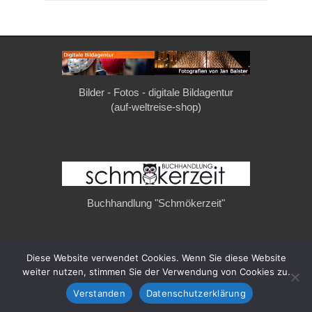
Bilder - Fotos - digitale Bildagentur
(auf-weltreise-shop)
Buchhandlung "Schmökerzeit"
Diese Website verwendet Cookies. Wenn Sie diese Website
Copyright © 2026
auf-weltreise.de
. All Rights Reserved.
weiter nutzen, stimmen Sie der Verwendung von Cookies zu.
Privatsphäre & Datenschutz
Verstanden
Datenschutzerklärung
Gridalicious von
Catch Themes