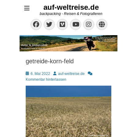
auf-weltreise.de
backpacking - Reisen & Fotografieren
Facebook
Twitter
Vimeo
Instagram
Website
YouTube
getreide-korn-feld
Posted
Autor
6. Mai 2022
auf-weltreise.de
on
Kommentar hinterlassen