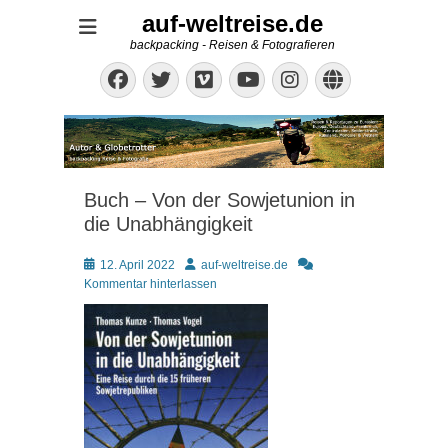
auf-weltreise.de
backpacking - Reisen & Fotografieren
Facebook
Twitter
Vimeo
Instagram
Website
YouTube
Buch – Von der Sowjetunion in
die Unabhängigkeit
Posted
Autor
12. April 2022
auf-weltreise.de
on
Kommentar hinterlassen