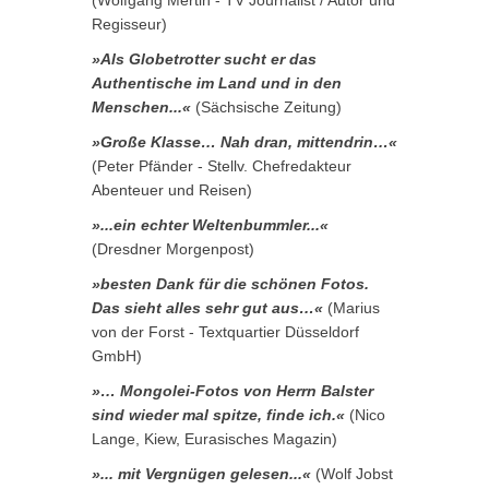
(Wolfgang Mertin - TV Journalist / Autor und
Regisseur)
»Als Globetrotter sucht er das
Authentische im Land und in den
Menschen...«
(Sächsische Zeitung)
»Große Klasse… Nah dran, mittendrin…«
(Peter Pfänder - Stellv. Chefredakteur
Abenteuer und Reisen)
»...ein echter Weltenbummler...«
(Dresdner Morgenpost)
»besten Dank für die schönen Fotos.
Das sieht alles sehr gut aus…«
(Marius
von der Forst - Textquartier Düsseldorf
GmbH)
»… Mongolei-Fotos von Herrn Balster
sind wieder mal spitze, finde ich.«
(Nico
Lange, Kiew, Eurasisches Magazin)
»... mit Vergnügen gelesen...«
(Wolf Jobst