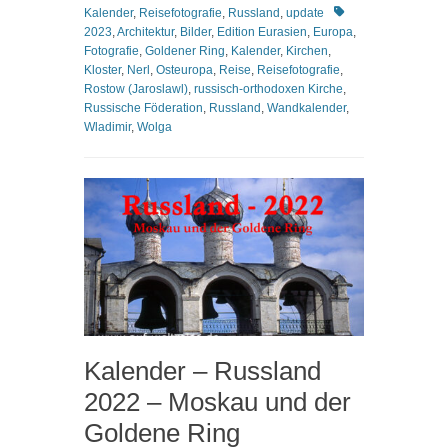
Schlagworte
Kalender
,
Reisefotografie
,
Russland
,
update
2023
,
Architektur
,
Bilder
,
Edition Eurasien
,
Europa
,
Fotografie
,
Goldener Ring
,
Kalender
,
Kirchen
,
Kloster
,
Nerl
,
Osteuropa
,
Reise
,
Reisefotografie
,
Rostow (Jaroslawl)
,
russisch-orthodoxen Kirche
,
Russische Föderation
,
Russland
,
Wandkalender
,
Wladimir
,
Wolga
Kalender – Russland
2022 – Moskau und der
Goldene Ring