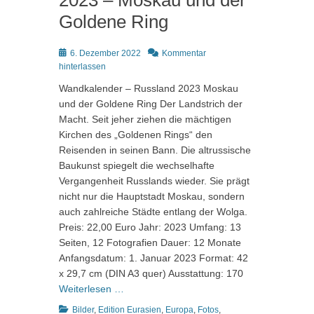
2023 – Moskau und der
Goldene Ring
Posted
6. Dezember 2022
Kommentar
on
hinterlassen
Wandkalender – Russland 2023 Moskau
und der Goldene Ring Der Landstrich der
Macht. Seit jeher ziehen die mächtigen
Kirchen des „Goldenen Rings“ den
Reisenden in seinen Bann. Die altrussische
Baukunst spiegelt die wechselhafte
Vergangenheit Russlands wieder. Sie prägt
nicht nur die Hauptstadt Moskau, sondern
auch zahlreiche Städte entlang der Wolga.
Preis: 22,00 Euro Jahr: 2023 Umfang: 13
Seiten, 12 Fotografien Dauer: 12 Monate
Anfangsdatum: 1. Januar 2023 Format: 42
x 29,7 cm (DIN A3 quer) Ausstattung: 170
Weiterlesen …
Kategorien
Bilder
,
Edition Eurasien
,
Europa
,
Fotos
,