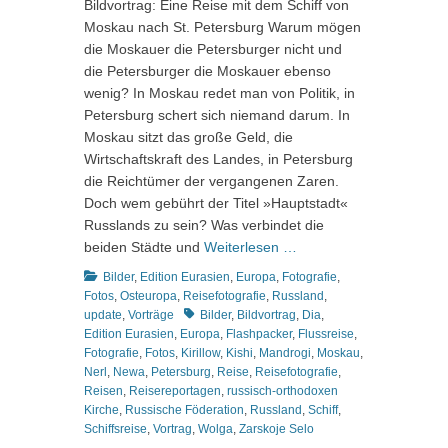
Bildvortrag: Eine Reise mit dem Schiff von
Moskau nach St. Petersburg Warum mögen
die Moskauer die Petersburger nicht und
die Petersburger die Moskauer ebenso
wenig? In Moskau redet man von Politik, in
Petersburg schert sich niemand darum. In
Moskau sitzt das große Geld, die
Wirtschaftskraft des Landes, in Petersburg
die Reichtümer der vergangenen Zaren.
Doch wem gebührt der Titel »Hauptstadt«
Russlands zu sein? Was verbindet die
beiden Städte und
Weiterlesen …
Kategorien
Bilder
,
Edition Eurasien
,
Europa
,
Fotografie
,
Fotos
,
Osteuropa
,
Reisefotografie
,
Russland
,
Schlagworte
update
,
Vorträge
Bilder
,
Bildvortrag
,
Dia
,
Edition Eurasien
,
Europa
,
Flashpacker
,
Flussreise
,
Fotografie
,
Fotos
,
Kirillow
,
Kishi
,
Mandrogi
,
Moskau
,
Nerl
,
Newa
,
Petersburg
,
Reise
,
Reisefotografie
,
Reisen
,
Reisereportagen
,
russisch-orthodoxen
Kirche
,
Russische Föderation
,
Russland
,
Schiff
,
Schiffsreise
,
Vortrag
,
Wolga
,
Zarskoje Selo