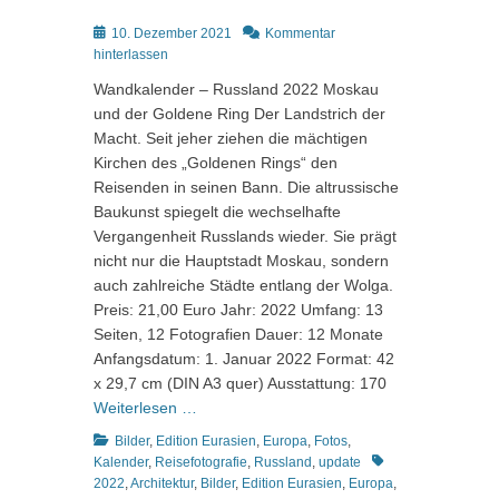
Posted
10. Dezember 2021
Kommentar
on
hinterlassen
Wandkalender – Russland 2022 Moskau
und der Goldene Ring Der Landstrich der
Macht. Seit jeher ziehen die mächtigen
Kirchen des „Goldenen Rings“ den
Reisenden in seinen Bann. Die altrussische
Baukunst spiegelt die wechselhafte
Vergangenheit Russlands wieder. Sie prägt
nicht nur die Hauptstadt Moskau, sondern
auch zahlreiche Städte entlang der Wolga.
Preis: 21,00 Euro Jahr: 2022 Umfang: 13
Seiten, 12 Fotografien Dauer: 12 Monate
Anfangsdatum: 1. Januar 2022 Format: 42
x 29,7 cm (DIN A3 quer) Ausstattung: 170
Weiterlesen …
Kategorien
Bilder
,
Edition Eurasien
,
Europa
,
Fotos
,
Schlagworte
Kalender
,
Reisefotografie
,
Russland
,
update
2022
,
Architektur
,
Bilder
,
Edition Eurasien
,
Europa
,