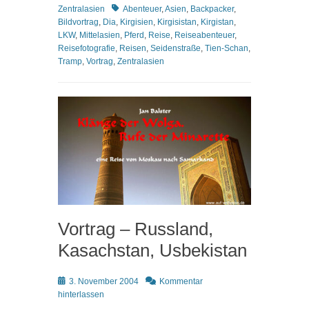
Schlagworte
Zentralasien
Abenteuer
,
Asien
,
Backpacker
,
Bildvortrag
,
Dia
,
Kirgisien
,
Kirgisistan
,
Kirgistan
,
LKW
,
Mittelasien
,
Pferd
,
Reise
,
Reiseabenteuer
,
Reisefotografie
,
Reisen
,
Seidenstraße
,
Tien-Schan
,
Tramp
,
Vortrag
,
Zentralasien
Vortrag – Russland,
Kasachstan, Usbekistan
Posted
3. November 2004
Kommentar
on
hinterlassen