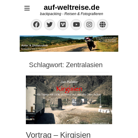
auf-weltreise.de
backpacking - Reisen & Fotografieren
Facebook
Twitter
Vimeo
Instagram
Website
YouTube
Schlagwort:
Zentralasien
Vortrag – Kirgisien