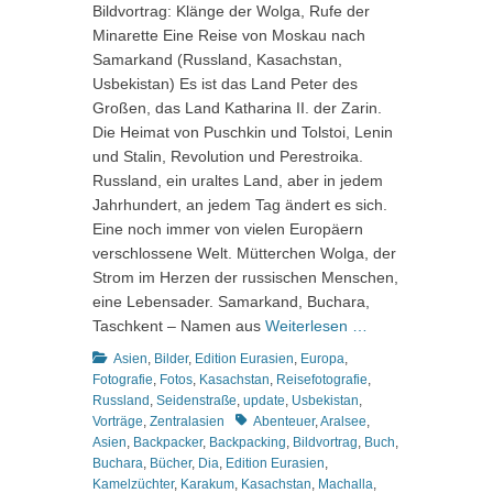
Bildvortrag: Klänge der Wolga, Rufe der
Minarette Eine Reise von Moskau nach
Samarkand (Russland, Kasachstan,
Usbekistan) Es ist das Land Peter des
Großen, das Land Katharina II. der Zarin.
Die Heimat von Puschkin und Tolstoi, Lenin
und Stalin, Revolution und Perestroika.
Russland, ein uraltes Land, aber in jedem
Jahrhundert, an jedem Tag ändert es sich.
Eine noch immer von vielen Europäern
verschlossene Welt. Mütterchen Wolga, der
Strom im Herzen der russischen Menschen,
eine Lebensader. Samarkand, Buchara,
Taschkent – Namen aus
Weiterlesen …
Kategorien
Asien
,
Bilder
,
Edition Eurasien
,
Europa
,
Fotografie
,
Fotos
,
Kasachstan
,
Reisefotografie
,
Russland
,
Seidenstraße
,
update
,
Usbekistan
,
Schlagworte
Vorträge
,
Zentralasien
Abenteuer
,
Aralsee
,
Asien
,
Backpacker
,
Backpacking
,
Bildvortrag
,
Buch
,
Buchara
,
Bücher
,
Dia
,
Edition Eurasien
,
Kamelzüchter
,
Karakum
,
Kasachstan
,
Machalla
,