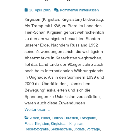
Posted
26. April 2005
Kommentar hinterlassen
on
Kirgisien (Kirgistan, Kirgisistan) Bildvortrag:
Als Tramp mit LKW, zu Pferd im Land des
Tien-Schan Kirgisien gehört wahrscheinlich
zu den am wenigsten besuchten Staaten
unserer Erde. Nachdem Russland 1992
seine Zuwendungen strich, die wichtigsten
Absatzmärkte in Kasachstan wegbrachen,
fiel das Land Ende der 90ziger Jahre auch
noch beim Internationalen Währungsfonds
in Ungnade. Als in den Sommern 1999 und
2000 die Überfälle der „Islamischen
Bewegung“ eskalierten und sich die
Spannungen zu Usbekistan verschärften,
waren auch diese Zuwendungen
Weiterlesen …
Kategorien
Asien
,
Bilder
,
Edition Eurasien
,
Fotografie
,
Fotos
,
Kirgisien
,
Kirgisistan
,
Kirgistan
,
Reisefotografie
,
Seidenstraße
,
update
,
Vorträge
,